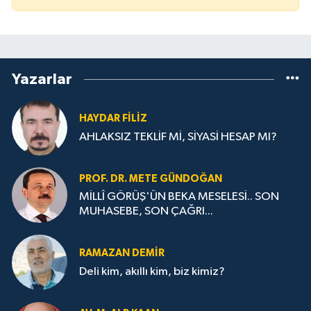
Yazarlar
HAYDAR FİLİZ
AHLAKSIZ TEKLİF Mİ, SİYASİ HESAP MI?
PROF. DR. METE GÜNDOĞAN
MİLLÎ GÖRÜŞ'ÜN BEKA MESELESİ.. SON
MUHASEBE, SON ÇAĞRI...
RAMAZAN DEMİR
Deli kim, akıllı kim, biz kimiz?