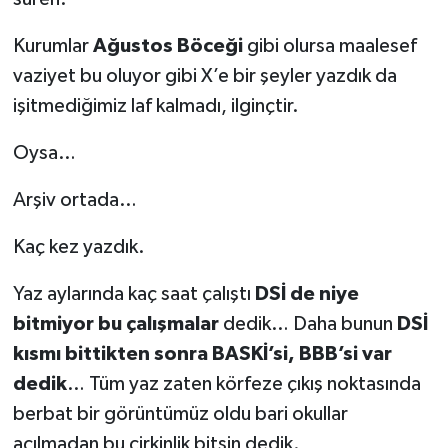
Kurumlar
Ağustos Böceği
gibi olursa maalesef
vaziyet bu oluyor gibi X’e bir şeyler yazdık da
işitmediğimiz laf kalmadı, ilginçtir.
Oysa…
Arşiv ortada…
Kaç kez yazdık.
Yaz aylarında kaç saat çalıştı
DSİ de niye
bitmiyor bu çalışmalar
dedik… Daha bunun
DSİ
kısmı bittikten sonra BASKİ’si, BBB’si var
dedik
… Tüm yaz zaten körfeze çıkış noktasında
berbat bir görüntümüz oldu bari okullar
açılmadan bu çirkinlik bitsin dedik.