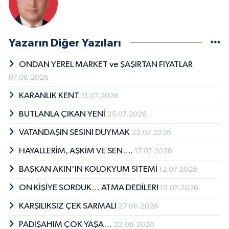
Yazarın Diğer Yazıları
ONDAN YEREL MARKET ve ŞAŞIRTAN FİYATLAR
07.08.2026
KARANLIK KENT
31.07.2026
BUTLANLA ÇIKAN YENİ
25.07.2026
VATANDAŞIN SESİNİ DUYMAK
22.07.2026
HAYALLERİM, AŞKIM VE SEN….
17.07.2026
BAŞKAN AKIN'IN KOLOKYUM SİTEMİ
12.07.2026
ON KİŞİYE SORDUK… ATMA DEDİLER!
10.07.2026
KARŞILIKSIZ ÇEK SARMALI
27.06.2026
PADİŞAHIM ÇOK YAŞA…
22.06.2026