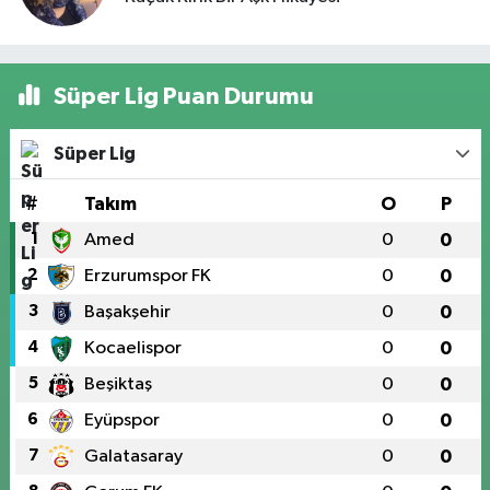
Süper Lig Puan Durumu
Süper Lig
#
Takım
O
P
1
Amed
0
0
2
Erzurumspor FK
0
0
3
Başakşehir
0
0
4
Kocaelispor
0
0
5
Beşiktaş
0
0
6
Eyüpspor
0
0
7
Galatasaray
0
0