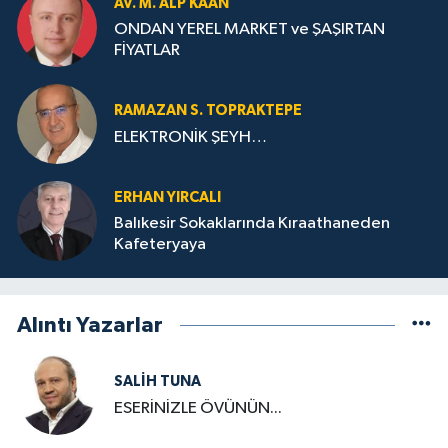
AV. M. ALP KAAN
ONDAN YEREL MARKET ve ŞAŞIRTAN
FİYATLAR
RAMAZAN S. TOPRAKTEPE
ELEKTRONİK ŞEYH…
ERHAN YIRCALI
Balıkesir Sokaklarında Kıraathaneden
Kafeteryaya
Alıntı Yazarlar
SALIH TUNA
ESERİNİZLE ÖVÜNÜN...