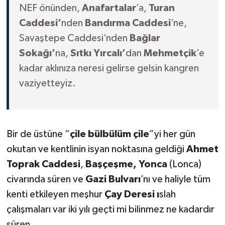
NEF önünden,
Anafartalar
’a,
Turan
Caddesi’
nden
Bandırma Caddesi
’ne,
Savaştepe Caddesi’nden
Bağlar
Sokağı’
na,
Sıtkı Yırcalı’
dan
Mehmetçik
’e
kadar aklınıza neresi gelirse gelsin kangren
vaziyetteyiz.
Bir de üstüne “
çile bülbülüm çile
”yi her gün
okutan ve kentlinin isyan noktasına geldiği
Ahmet
Toprak Caddesi
,
Başçeşme, Yonca
(Lonca)
civarında süren ve
Gazi Bulvarı
’nı ve haliyle tüm
kenti etkileyen meşhur
Çay Deresi ı
slah
çalışmaları var iki yılı geçti mi bilinmez ne kadardır
süren.