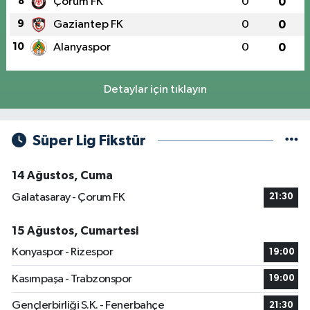
8
Çorum FK
0
0
9
Gaziantep FK
0
0
10
Alanyaspor
0
0
Detaylar için tıklayın
Süper Lig Fikstür
14 Ağustos, Cuma
Galatasaray - Çorum FK
21:30
15 Ağustos, Cumartesi
Konyaspor - Rizespor
19:00
Kasımpaşa - Trabzonspor
19:00
Gençlerbirliği S.K. - Fenerbahçe
21:30