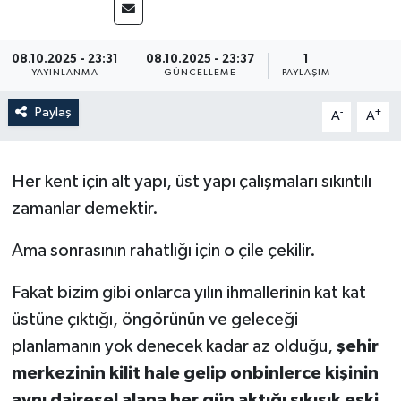
08.10.2025 - 23:31
08.10.2025 - 23:37
1
YAYINLANMA
GÜNCELLEME
PAYLAŞIM
Paylaş
-
+
A
A
Her kent için alt yapı, üst yapı çalışmaları sıkıntılı
zamanlar demektir.
Ama sonrasının rahatlığı için o çile çekilir.
Fakat bizim gibi onlarca yılın ihmallerinin kat kat
üstüne çıktığı, öngörünün ve geleceği
planlamanın yok denecek kadar az olduğu,
şehir
merkezinin kilit hale gelip onbinlerce kişinin
aynı dairesel alana her gün aktığı sıkışık eski