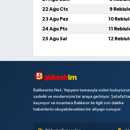
22 Ağu Cts
9 Rebiul
23 Ağu Paz
10 Rebiu
24 Ağu Pts
11 Rebiu
25 Ağu Sal
12 Rebiu
Balikesirim.Net; Yepyeni temasıyla sizleri buluşturu
sadelik ve modernizmi bir araya getiriyor. Şatafatta
kaçınıyor ve insanlara Balıkesir ile ilgili son dakika
haberlerini okuyabilecekleri bir altyapı sunuyor.