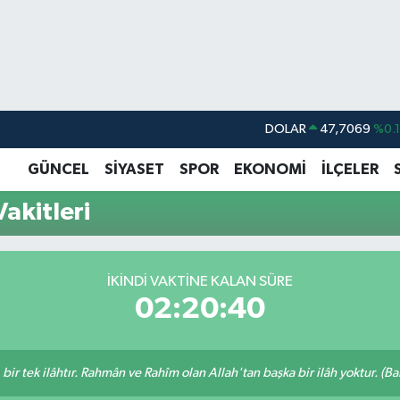
DOLAR
47,7069
%0.
EURO
55,0265
%0.
GÜNCEL
SİYASET
SPOR
EKONOMİ
İLÇELER
STERLİN
64,1897
%0.
akitleri
GRAM ALTIN
6574.81
%1.
BİST100
13.887
%6
İKINDI VAKTINE KALAN SÜRE
BITCOIN
64.360,53
%-0.
02:20:40
, bir tek ilâhtır. Rahmân ve Rahîm olan Allah'tan başka bir ilâh yoktur. (B