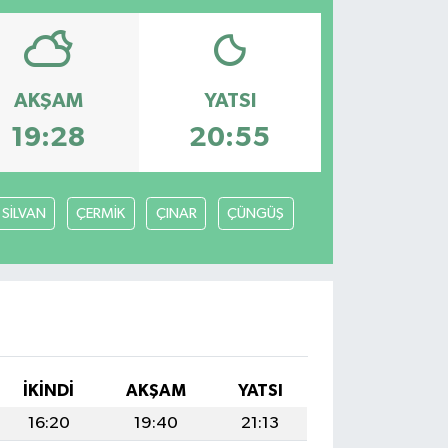
AKŞAM
YATSI
19:28
20:55
SİLVAN
ÇERMİK
ÇINAR
ÇÜNGÜŞ
İKINDI
AKŞAM
YATSI
16:20
19:40
21:13