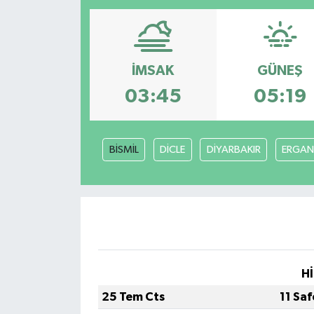
İMSAK
GÜNEŞ
03:45
05:19
BİSMİL
DİCLE
DİYARBAKIR
ERGAN
Hİ
25 Tem Cts
11 Sa