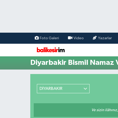
Foto Galeri
Video
Yazarlar
Diyarbakir Bismil Namaz V
DİYARBAKIR
Ve sizin ilâhınız