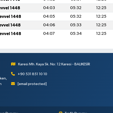
evvel 1448
04:03
05:32
12:25
levvel 1448
04:05
05:32
12:25
levvel 1448
04:06
05:33
12:25
levvel 1448
04:07
05:34
12:25
Karesi Mh. Kaya Sk. No: 12 Karesi - BALIKESİR
+90 531 851 10 10
rken,
[email protected]
n