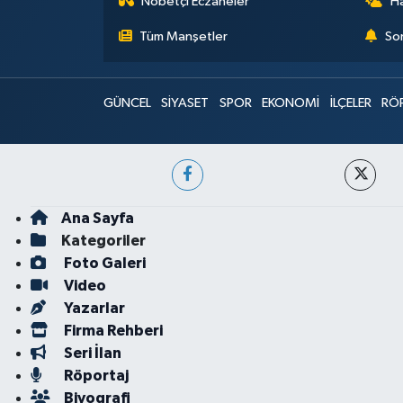
Nöbetçi Eczaneler
H
Tüm Manşetler
Son
GÜNCEL
SİYASET
SPOR
EKONOMİ
İLÇELER
RÖ
Ana Sayfa
Kategoriler
Foto Galeri
Video
Yazarlar
Firma Rehberi
Seri İlan
Röportaj
Biyografi