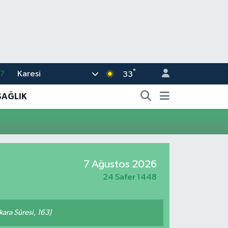
°
Karesi
17
33
01
SAĞLIK
02
44
4
7 Ağustos 2026
76
24 Safer 1448
akara Sûresi, 163)