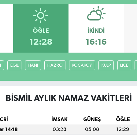
ÖĞLE
İKINDI
12:28
16:16
İ
EĞİL
HANİ
HAZRO
KOCAKÖY
KULP
LİCE
BİSMİL AYLIK NAMAZ VAKITLERI
CRİ
İMSAK
GÜNEŞ
ÖĞLE
fer 1448
03:28
05:08
12:29