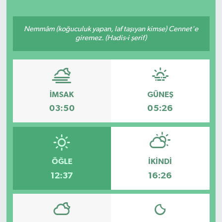
Nemmâm (koğuculuk yapan, laf taşıyan kimse) Cennet'e
giremez. (Hadis-i şerif)
İMSAK
GÜNEŞ
03:50
05:26
ÖĞLE
İKINDI
12:37
16:26