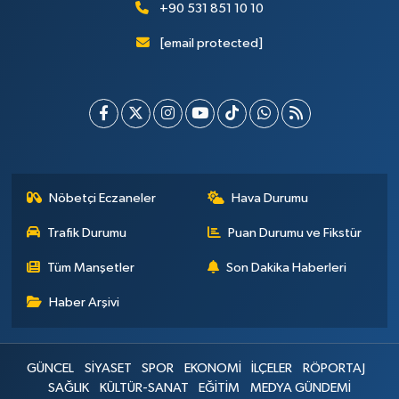
+90 531 851 10 10
[email protected]
Nöbetçi Eczaneler
Hava Durumu
Trafik Durumu
Puan Durumu ve Fikstür
Tüm Manşetler
Son Dakika Haberleri
Haber Arşivi
GÜNCEL
SİYASET
SPOR
EKONOMİ
İLÇELER
RÖPORTAJ
SAĞLIK
KÜLTÜR-SANAT
EĞİTİM
MEDYA GÜNDEMİ