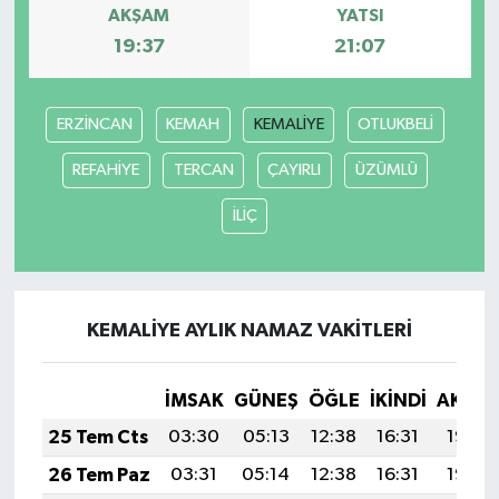
AKŞAM
YATSI
19:37
21:07
ERZİNCAN
KEMAH
KEMALİYE
OTLUKBELİ
REFAHİYE
TERCAN
ÇAYIRLI
ÜZÜMLÜ
İLİÇ
KEMALİYE AYLIK NAMAZ VAKITLERI
İMSAK
GÜNEŞ
ÖĞLE
İKINDI
AKŞA
25 Tem Cts
03:30
05:13
12:38
16:31
19:52
26 Tem Paz
03:31
05:14
12:38
16:31
19:52