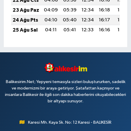
22 Ağu Cts
04:08
05:38
12:34
16:18
19:20
23 Ağu Paz
04:09
05:39
12:34
16:18
19:19
24 Ağu Pts
04:10
05:40
12:34
16:17
19:17
25 Ağu Sal
04:11
05:41
12:33
16:16
19:16
Balikesirim.Net; Yepyeni temasıyla sizleri buluştururken, sadelik
ve modernizmi bir araya getiriyor. Şatafattan kaçınıyor ve
insanlara Balıkesir ile ilgili son dakika haberlerini okuyabilecekleri
bir altyapı sunuyor.
Karesi Mh. Kaya Sk. No: 12 Karesi - BALIKESİR