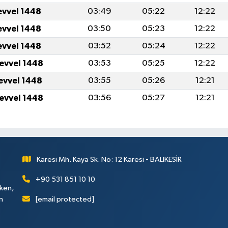
evvel 1448
03:49
05:22
12:22
evvel 1448
03:50
05:23
12:22
evvel 1448
03:52
05:24
12:22
levvel 1448
03:53
05:25
12:22
levvel 1448
03:55
05:26
12:21
levvel 1448
03:56
05:27
12:21
Karesi Mh. Kaya Sk. No: 12 Karesi - BALIKESİR
+90 531 851 10 10
rken,
[email protected]
n