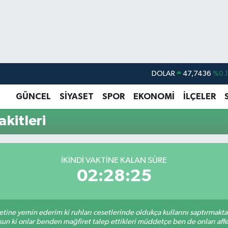
DOLAR
47,7436
%0.
EURO
55,2510
%0.
GÜNCEL
SİYASET
SPOR
EKONOMİ
İLÇELER
STERLİN
64,4811
%0.
kitleri
GRAM ALTIN
6660.55
%0.
BİST100
13.779
%-
İKINDI VAKTINE KALAN SÜRE
BITCOIN
64.959,79
%1.
02:28:25
tine yemin ederim ki ruhları cesetlerinde oldukça kullarını saptırmakt
un ki onlar benden mağfiret talep ettikleri müddetçe ben de onları af