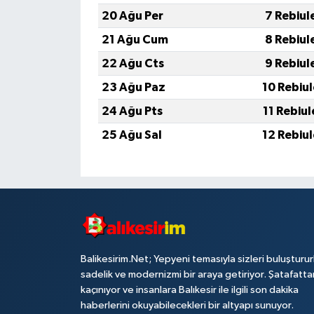
20 Ağu Per
7 Rebiul
21 Ağu Cum
8 Rebiul
22 Ağu Cts
9 Rebiul
23 Ağu Paz
10 Rebiu
24 Ağu Pts
11 Rebiu
25 Ağu Sal
12 Rebiu
Balikesirim.Net; Yepyeni temasıyla sizleri buluşturu
sadelik ve modernizmi bir araya getiriyor. Şatafatta
kaçınıyor ve insanlara Balıkesir ile ilgili son dakika
haberlerini okuyabilecekleri bir altyapı sunuyor.