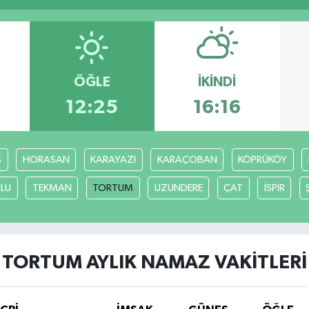
ÖĞLE
İKINDI
12:25
16:16
S
HORASAN
KARAYAZI
KARAÇOBAN
KÖPRÜKÖY
LU
TEKMAN
TORTUM
UZUNDERE
ÇAT
İSPİR
TORTUM AYLIK NAMAZ VAKITLERI