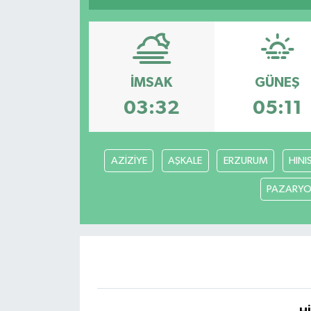
İMSAK
GÜNEŞ
03:32
05:11
AZİZİYE
AŞKALE
ERZURUM
HINI
PAZARYO