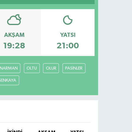
AKŞAM
YATSI
19:28
21:00
NARMAN
OLTU
OLUR
PASİNLER
ŞENKAYA