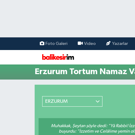
Foto Galeri
Video
Yazarlar
Erzurum Tortum Namaz Va
ERZURUM
Muhakkak, Şeytan şöyle dedi: "Yâ Rabbi! İzze
buyurdu: "İzzetim ve Celâlime yemin ols