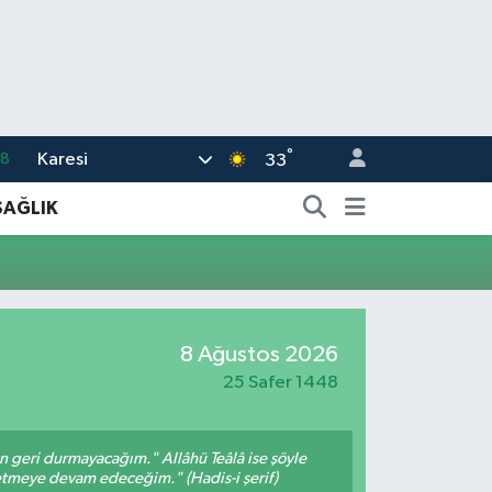
°
Karesi
18
33
32
SAĞLIK
38
03
14
8 Ağustos 2026
11
25 Safer 1448
an geri durmayacağım." Allâhü Teâlâ ise şöyle
fetmeye devam edeceğim." (Hadis-i şerif)