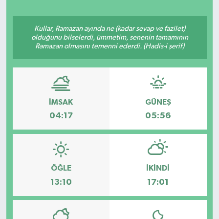
Kullar, Ramazan ayında ne (kadar sevap ve fazilet)
olduğunu bilselerdi, ümmetim, senenin tamamının
Ramazan olmasını temenni ederdi. (Hadis-i şerif)
İMSAK
GÜNEŞ
04:17
05:56
ÖĞLE
İKINDI
13:10
17:01