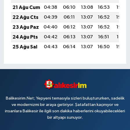
21 Ağu Cum
04:38
06:10
13:08
16:53
19:56
22 Ağu Cts
04:39
06:11
13:07
16:52
19:54
23 Ağu Paz
04:40
06:12
13:07
16:52
19:53
24 Ağu Pts
04:42
06:13
13:07
16:51
19:51
25 Ağu Sal
04:43
06:14
13:07
16:50
19:50
Balikesirim.Net; Yepyeni temasıyla sizleri buluştururken, sadelik
ve modernizmi bir araya getiriyor. Şatafattan kaçınıyor ve
insanlara Balıkesir ile ilgili son dakika haberlerini okuyabilecekleri
bir altyapı sunuyor.