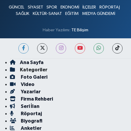
GÜNCEL
SİYASET
SPOR
EKONOMİ
İLÇELER
RÖPORTAJ
SAĞLIK
KÜLTÜR-SANAT
EĞİTİM
MEDYA GÜNDEMİ
Haber Yazılımı:
TE Bilişim
Ana Sayfa
Kategoriler
Foto Galeri
Video
Yazarlar
Firma Rehberi
Seri İlan
Röportaj
Biyografi
Anketler