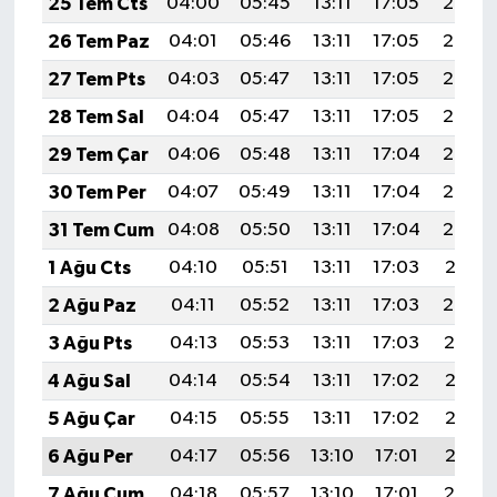
25 Tem Cts
04:00
05:45
13:11
17:05
20:27
26 Tem Paz
04:01
05:46
13:11
17:05
20:26
27 Tem Pts
04:03
05:47
13:11
17:05
20:26
28 Tem Sal
04:04
05:47
13:11
17:05
20:25
29 Tem Çar
04:06
05:48
13:11
17:04
20:24
30 Tem Per
04:07
05:49
13:11
17:04
20:23
31 Tem Cum
04:08
05:50
13:11
17:04
20:22
1 Ağu Cts
04:10
05:51
13:11
17:03
20:21
2 Ağu Paz
04:11
05:52
13:11
17:03
20:20
3 Ağu Pts
04:13
05:53
13:11
17:03
20:19
4 Ağu Sal
04:14
05:54
13:11
17:02
20:17
5 Ağu Çar
04:15
05:55
13:11
17:02
20:16
6 Ağu Per
04:17
05:56
13:10
17:01
20:15
7 Ağu Cum
04:18
05:57
13:10
17:01
20:14