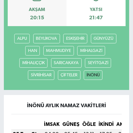
AKŞAM
YATSI
20:15
21:47
ALPU
BEYLİKOVA
ESKİŞEHİR
GÜNYÜZÜ
HAN
MAHMUDİYE
MİHALGAZİ
MİHALIÇÇIK
SARICAKAYA
SEYİTGAZİ
SİVRİHİSAR
ÇİFTELER
İNÖNÜ
İNÖNÜ AYLIK NAMAZ VAKITLERI
İMSAK
GÜNEŞ
ÖĞLE
İKINDI
AKŞA