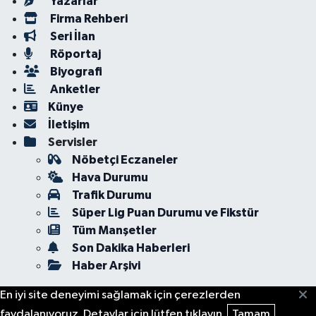
Yazarlar
Firma Rehberi
Seri İlan
Röportaj
Biyografi
Anketler
Künye
İletişim
Servisler
Nöbetçi Eczaneler
Hava Durumu
Trafik Durumu
Süper Lig Puan Durumu ve Fikstür
Tüm Manşetler
Son Dakika Haberleri
Haber Arşivi
En iyi site deneyimi sağlamak için çerezlerden
faydalanıyoruz. Detaylar için lütfen tıklayın.
Tamam