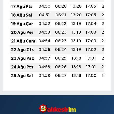
17 Ağu Pts
04:50
06:20
13:20
17:05
20:10
18 Ağu Sal
04:51
06:21
13:20
17:05
20:08
19 Ağu Çar
04:52
06:22
13:19
17:04
20:07
20 Ağu Per
04:53
06:23
13:19
17:03
20:06
21 Ağu Cum
04:54
06:23
13:19
17:03
20:04
22 Ağu Cts
04:56
06:24
13:19
17:02
20:03
23 Ağu Paz
04:57
06:25
13:18
17:01
20:02
24 Ağu Pts
04:58
06:26
13:18
17:01
20:00
25 Ağu Sal
04:59
06:27
13:18
17:00
19:59