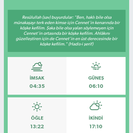
Resûlullah (sav) buyurdular: "Ben, haklı bile olsa
münakaşayı terk eden kimse için Cennet'in kenarında bir
köşke kefilim. Şaka bile olsa yalan söylemeyen için
Cennet'in ortasında bir köşke kefilim. Ahlâkını
güzelleştiren için de Cennet'in en üst derecesinde bir
köşke kefilim." (Hadis-i şerif)
İMSAK
GÜNEŞ
04:35
06:10
ÖĞLE
İKINDI
13:22
17:10