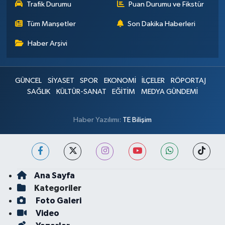
Trafik Durumu
Puan Durumu ve Fikstür
Tüm Manşetler
Son Dakika Haberleri
Haber Arşivi
GÜNCEL
SİYASET
SPOR
EKONOMİ
İLÇELER
RÖPORTAJ
SAĞLIK
KÜLTÜR-SANAT
EĞİTİM
MEDYA GÜNDEMİ
Haber Yazılımı:
TE Bilişim
Ana Sayfa
Kategoriler
Foto Galeri
Video