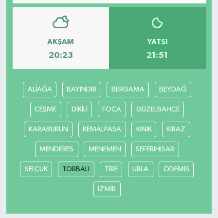
AKŞAM
YATSI
20:23
21:51
ALİAĞA
BAYINDIR
BERGAMA
BEYDAĞ
CEŞME
DİKİLİ
FOÇA
GÜZELBAHÇE
KARABURUN
KEMALPAŞA
KINIK
KİRAZ
MENDERES
MENEMEN
SEFERIHİSAR
SELÇUK
TORBALI
TİRE
URLA
ÖDEMİŞ
İZMİR