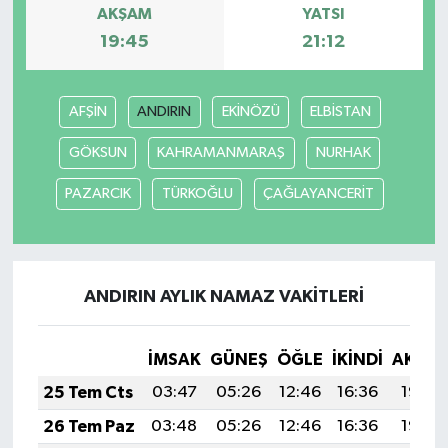
AKŞAM
YATSI
19:45
21:12
AFŞİN
ANDIRIN
EKİNÖZÜ
ELBİSTAN
GÖKSUN
KAHRAMANMARAŞ
NURHAK
PAZARCIK
TÜRKOĞLU
ÇAĞLAYANCERİT
ANDIRIN AYLIK NAMAZ VAKITLERI
İMSAK
GÜNEŞ
ÖĞLE
İKINDI
AKŞA
25 Tem Cts
03:47
05:26
12:46
16:36
19:57
26 Tem Paz
03:48
05:26
12:46
16:36
19:56