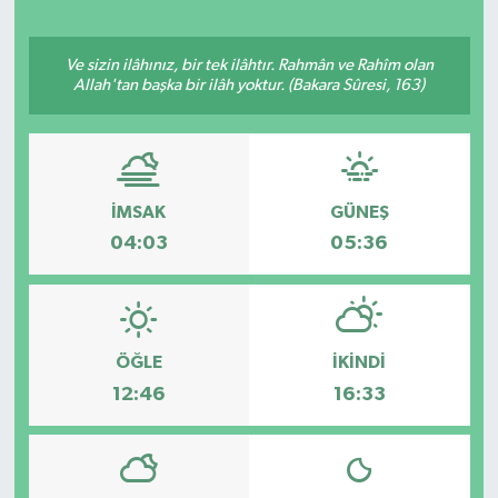
Ve sizin ilâhınız, bir tek ilâhtır. Rahmân ve Rahîm olan
Allah'tan başka bir ilâh yoktur. (Bakara Sûresi, 163)
İMSAK
GÜNEŞ
04:03
05:36
ÖĞLE
İKINDI
12:46
16:33