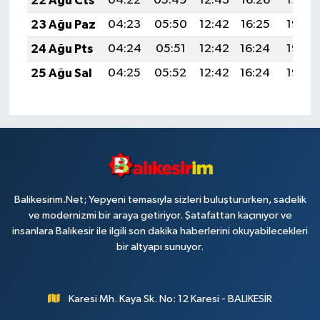
22 Ağu Cts
04:22
05:49
12:43
16:26
19:26
23 Ağu Paz
04:23
05:50
12:42
16:25
19:25
24 Ağu Pts
04:24
05:51
12:42
16:24
19:23
25 Ağu Sal
04:25
05:52
12:42
16:24
19:22
Balikesirim.Net; Yepyeni temasıyla sizleri buluştururken, sadelik
ve modernizmi bir araya getiriyor. Şatafattan kaçınıyor ve
insanlara Balıkesir ile ilgili son dakika haberlerini okuyabilecekleri
bir altyapı sunuyor.
Karesi Mh. Kaya Sk. No: 12 Karesi - BALIKESİR