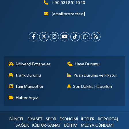
+90 531 851 10 10
[email protected]
Nöbetçi Eczaneler
Hava Durumu
Trafik Durumu
Puan Durumu ve Fikstür
Tüm Manşetler
Son Dakika Haberleri
Haber Arşivi
GÜNCEL
SİYASET
SPOR
EKONOMİ
İLÇELER
RÖPORTAJ
SAĞLIK
KÜLTÜR-SANAT
EĞİTİM
MEDYA GÜNDEMİ