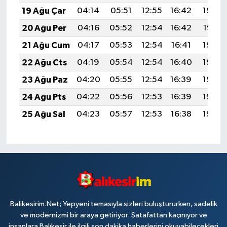
19 Ağu Çar
04:14
05:51
12:55
16:42
19:48
20 Ağu Per
04:16
05:52
12:54
16:42
19:47
21 Ağu Cum
04:17
05:53
12:54
16:41
19:45
22 Ağu Cts
04:19
05:54
12:54
16:40
19:44
23 Ağu Paz
04:20
05:55
12:54
16:39
19:42
24 Ağu Pts
04:22
05:56
12:53
16:39
19:40
25 Ağu Sal
04:23
05:57
12:53
16:38
19:39
Balikesirim.Net; Yepyeni temasıyla sizleri buluştururken, sadelik
ve modernizmi bir araya getiriyor. Şatafattan kaçınıyor ve
insanlara Balıkesir ile ilgili son dakika haberlerini okuyabilecekleri