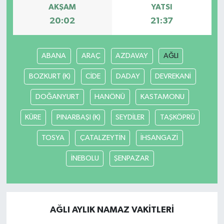
AKŞAM
YATSI
20:02
21:37
ABANA
ARAÇ
AZDAVAY
AĞLI
BOZKURT (K)
CİDE
DADAY
DEVREKANİ
DOĞANYURT
HANÖNÜ
KASTAMONU
KÜRE
PINARBAŞI (K)
SEYDİLER
TAŞKÖPRÜ
TOSYA
ÇATALZEYTİN
İHSANGAZİ
İNEBOLU
ŞENPAZAR
AĞLI AYLIK NAMAZ VAKITLERI