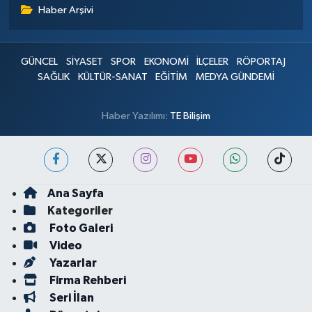
Haber Arşivi
GÜNCEL
SİYASET
SPOR
EKONOMİ
İLÇELER
RÖPORTAJ
SAĞLIK
KÜLTÜR-SANAT
EĞİTİM
MEDYA GÜNDEMİ
Haber Yazılımı:
TE Bilişim
Ana Sayfa
Kategoriler
Foto Galeri
Video
Yazarlar
Firma Rehberi
Seri İlan