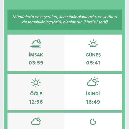
Müminlerin en hayırlıları, kanaatkâr olanlarıdır, en şerlileri
de tamahkâr (açgözlü) olanlarıdır. (Hadis-i şerif)
İMSAK
GÜNEŞ
03:59
05:41
ÖĞLE
İKINDI
12:56
16:49