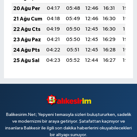
20 Ağu Per
04:17
05:48
12:46
16:31
19:34
21 Ağu Cum
04:18
05:49
12:46
16:30
19:32
22 Ağu Cts
04:19
05:50
12:45
16:30
19:31
23 Ağu Paz
04:21
05:50
12:45
16:29
19:30
24 Ağu Pts
04:22
05:51
12:45
16:28
19:28
25 Ağu Sal
04:23
05:52
12:44
16:27
19:27
Balikesirim.Net; Yepyeni temasıyla sizleri buluştururken, sadelik
ve modernizmi bir araya getiriyor. Şatafattan kaçınıyor ve
insanlara Balıkesir ile ilgili son dakika haberlerini okuyabilecekleri
bir altyapı sunuyor.