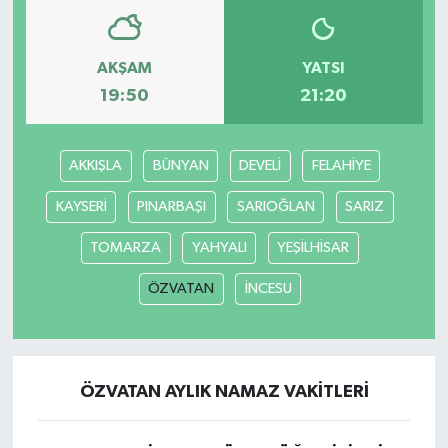
AKŞAM
YATSI
19:50
21:20
AKKIŞLA
BÜNYAN
DEVELİ
FELAHİYE
KAYSERİ
PINARBAŞI
SARIOĞLAN
SARIZ
TOMARZA
YAHYALI
YEŞİLHİSAR
ÖZVATAN
İNCESU
ÖZVATAN AYLIK NAMAZ VAKITLERI