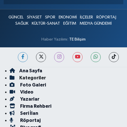
GÜNCEL
SİYASET
SPOR
EKONOMİ
İLÇELER
RÖPORTAJ
SAĞLIK
KÜLTÜR-SANAT
EĞİTİM
MEDYA GÜNDEMİ
Haber Yazılımı:
TE Bilişim
Ana Sayfa
Kategoriler
Foto Galeri
Video
Yazarlar
Firma Rehberi
Seri İlan
Röportaj