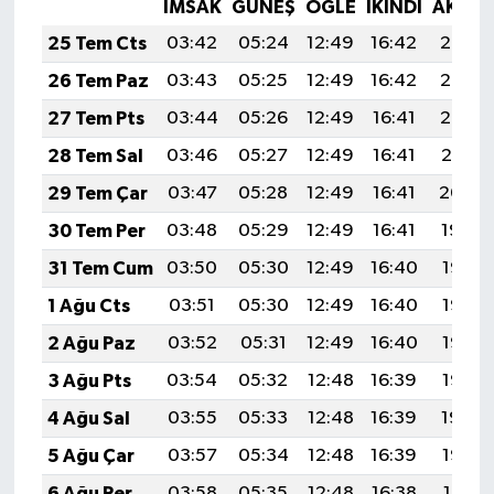
İMSAK
GÜNEŞ
ÖĞLE
İKINDI
AKŞA
25 Tem Cts
03:42
05:24
12:49
16:42
20:03
26 Tem Paz
03:43
05:25
12:49
16:42
20:02
27 Tem Pts
03:44
05:26
12:49
16:41
20:02
28 Tem Sal
03:46
05:27
12:49
16:41
20:01
29 Tem Çar
03:47
05:28
12:49
16:41
20:00
30 Tem Per
03:48
05:29
12:49
16:41
19:59
31 Tem Cum
03:50
05:30
12:49
16:40
19:58
1 Ağu Cts
03:51
05:30
12:49
16:40
19:57
2 Ağu Paz
03:52
05:31
12:49
16:40
19:56
3 Ağu Pts
03:54
05:32
12:48
16:39
19:55
4 Ağu Sal
03:55
05:33
12:48
16:39
19:54
5 Ağu Çar
03:57
05:34
12:48
16:39
19:53
6 Ağu Per
03:58
05:35
12:48
16:38
19:51