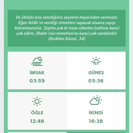
Ve (Allah) size istediğiniz şeylerin hepsinden vermiştir.
Eğer Allâh'ın verdiği nimetleri sayacak olsanız sayıp
bitiremezsiniz. Şüphe yok ki insan elbette (nefsine karşı)
çok zâlim, (Rabb'inin nimetlerine karşı) çok nankördür.
(İbrâhîm Sûresi, 34)
İMSAK
GÜNEŞ
03:59
05:36
ÖĞLE
İKINDI
12:48
16:38