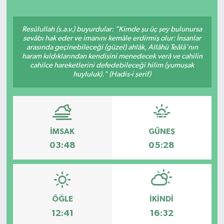
Resûlullah (s.a.v.) buyurdular: "Kimde şu üç şey bulunursa
sevâbı hak eder ve imanını kemâle erdirmiş olur: İnsanlar
arasında geçinebileceği (güzel) ahlâk, Allâhü Teâlâ'nın
haram kıldıklarından kendisini menedecek verâ ve cahilin
cahilce hareketlerini defedebileceği hilim (yumuşak
huyluluk)." (Hadis-i şerif)
İMSAK
GÜNEŞ
03:48
05:28
ÖĞLE
İKINDI
12:41
16:32