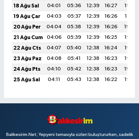
18 Ağu Sal
04:01
05:36
12:39
16:27
19:32
19 Ağu Çar
04:03
05:37
12:39
16:26
19:31
20 Ağu Per
04:04
05:38
12:39
16:26
19:30
21 Ağu Cum
04:06
05:39
12:39
16:25
19:28
22 Ağu Cts
04:07
05:40
12:38
16:24
19:27
23 Ağu Paz
04:08
05:41
12:38
16:23
19:25
24 Ağu Pts
04:10
05:42
12:38
16:23
19:24
25 Ağu Sal
04:11
05:43
12:38
16:22
19:22
Balikesirim.Net; Yepyeni temasıyla sizleri buluştururken, sadelik