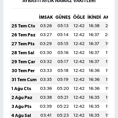
AYBASTI AYLIK NAMAZ VAKITLERI
İMSAK
GÜNEŞ
ÖĞLE
İKINDI
AKŞA
25 Tem Cts
03:26
05:13
12:42
16:38
20:01
26 Tem Paz
03:27
05:14
12:42
16:37
20:00
27 Tem Pts
03:29
05:15
12:42
16:37
19:59
28 Tem Sal
03:30
05:16
12:42
16:37
19:58
29 Tem Çar
03:32
05:17
12:42
16:37
19:57
30 Tem Per
03:33
05:18
12:42
16:36
19:56
31 Tem Cum
03:35
05:19
12:42
16:36
19:55
1 Ağu Cts
03:36
05:20
12:42
16:36
19:54
2 Ağu Paz
03:38
05:21
12:42
16:35
19:53
3 Ağu Pts
03:39
05:22
12:42
16:35
19:52
4 Ağu Sal
03:41
05:23
12:42
16:35
19:50