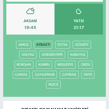
AKŞAM
YATSI
19:45
21:17
AKKUŞ
AYBASTI
FATSA
GÖLKÖY
GÜLYALI
GÜRGENTEPE
KABATAŞ
KORGAN
KUMRU
MESUDİYE
ORDU
ÇAMAŞ
ÇATALPINAR
ÇAYBAŞI
ÜNYE
İKİZCE