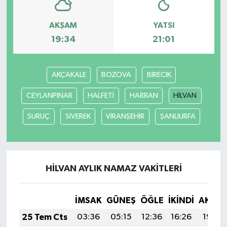
AKŞAM
YATSI
19:34
21:01
AKÇAKALE
BOZOVA
BİRECİK
CEYLANPINAR
HALFETİ
HARRAN
HİLVAN
SURUÇ
SİVEREK
VİRANŞEHİR
ŞANLIURFA
HİLVAN AYLIK NAMAZ VAKITLERI
İMSAK
GÜNEŞ
ÖĞLE
İKINDI
AKŞA
25 Tem Cts
03:36
05:15
12:36
16:26
19:46