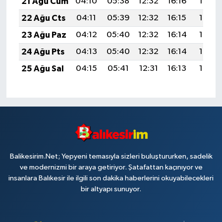
21 Ağu Cum
04:10
05:38
12:32
16:16
19:17
22 Ağu Cts
04:11
05:39
12:32
16:15
19:16
23 Ağu Paz
04:12
05:40
12:32
16:14
19:14
24 Ağu Pts
04:13
05:40
12:32
16:14
19:13
25 Ağu Sal
04:15
05:41
12:31
16:13
19:12
Balikesirim.Net; Yepyeni temasıyla sizleri buluştururken, sadelik
ve modernizmi bir araya getiriyor. Şatafattan kaçınıyor ve
insanlara Balıkesir ile ilgili son dakika haberlerini okuyabilecekleri
bir altyapı sunuyor.