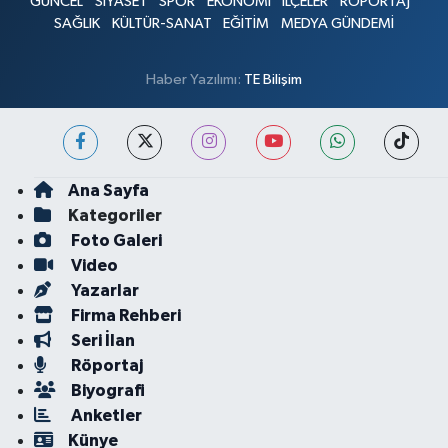
GÜNCEL
SİYASET
SPOR
EKONOMİ
İLÇELER
RÖPORTAJ
SAĞLIK
KÜLTÜR-SANAT
EĞİTİM
MEDYA GÜNDEMİ
Haber Yazılımı:
TE Bilişim
Ana Sayfa
Kategoriler
Foto Galeri
Video
Yazarlar
Firma Rehberi
Seri İlan
Röportaj
Biyografi
Anketler
Künye