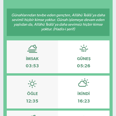
Günahlarından tevbe eden gençten, Allâhü Teâlâ'ya daha
sevimli hiçbir kimse yoktur. Günah işlemeye devam eden
yaşlıdan da, Allâhü Teâlâ'ya daha sevimsiz hiçbir kimse
yoktur. (Hadis-i şerif)
İMSAK
GÜNEŞ
03:53
05:26
ÖĞLE
İKINDI
12:35
16:23