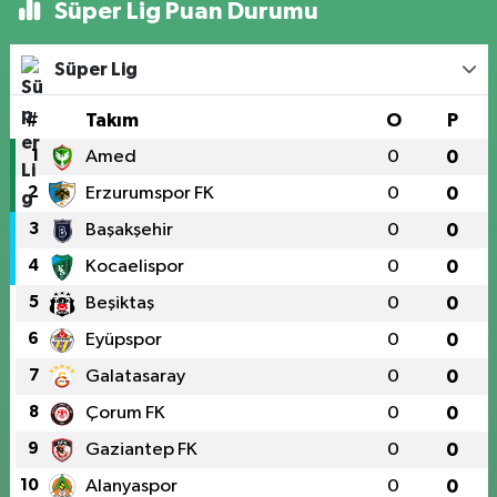
Süper Lig Puan Durumu
Süper Lig
#
Takım
O
P
1
Amed
0
0
2
Erzurumspor FK
0
0
3
Başakşehir
0
0
4
Kocaelispor
0
0
5
Beşiktaş
0
0
6
Eyüpspor
0
0
7
Galatasaray
0
0
8
Çorum FK
0
0
9
Gaziantep FK
0
0
10
Alanyaspor
0
0