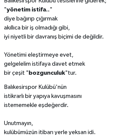
Balıkesirspor Kulübü tesislerine giderek;
"
yönetim istifa..
"
diye bağırıp çığırmak
akıllıca bir iş olmadığı gibi,
iyi niyetli bir davranış biçimi de değildir.
Yönetimi eleştirmeye evet,
gelgelelim istifaya davet etmek
bir çeşit "
bozgunculuk
"tur.
Balıkesirspor Kulübü'nün
istikrarlı bir yapıya kavuşmasını
istememekle eşdeğerdir.
Unutmayın,
kulübümüzün itibarı yerle yeksan idi.