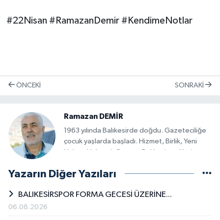
#22Nisan #RamazanDemir #KendimeNotlar
ÖNCEKI
SONRAKI
Ramazan DEMİR
1963 yılında Balıkesirde doğdu. Gazeteciliğe
çocuk yaşlarda başladı. Hizmet, Birlik, Yeni
Haber, Haberci, Gazete Balıkesir ve Yeni
Gazetem'de muhabirlik, yayın
Yazarın Diğer Yazıları
koordinatörlüğü, genel yayın yönetmenliği
yaptı. 1993'de Anadolu Ajansı Balıkesir
BALIKESİRSPOR FORMA GECESİ ÜZERİNE...
Temsilciliği görevini üstlendi. Bu görevi
rahatsızlığı nedeniyle 2015'de bıraktı. Ekmek
06.08.2026
Davası, Küçüksangate ve Balıkesirspor