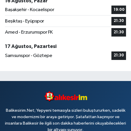
16 Ağustos, Pazar
Başakşehir - Kocaelispor
19:00
Beşiktaş - Eyüpspor
21:30
Amed - Erzurumspor FK
21:30
17 Ağustos, Pazartesi
Samsunspor - Göztepe
21:30
Balikesirim.Net; Yepyeni temasıyla sizleri buluştururken, sadelik
ve modernizmi bir araya getiriyor. Şatafattan kaçınıyor ve
insanlara Balıkesir ile ilgili son dakika haberlerini okuyabilecekleri
bir altyapı sunuyor.