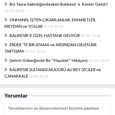
Biz Taşra Sakinliğindeyken Balıkesir'e Kimler Geldi?
30.05.2026
ONHANN, İŞTEN ÇIKARILANLAR, EMANETLER,
MEYDAN ve YOLLAR
19.04.2026
BALIKESİR'E ÖZEL HASTANE GELİYOR
16.04.2026
ERDEK’TE BİR ATAMA ve ARDINDAN GELEN BİR
TARTIŞMA
07.04.2026
Şehrin Göbeğinde Bir "Hayalet" Hikâyesi
05.04.2026
BALIKESİR SULTANİSİ MÜDÜRÜ ALİ BEY İZCİLER ve
ÇANAKKALE
19.03.2026
Yorumlar