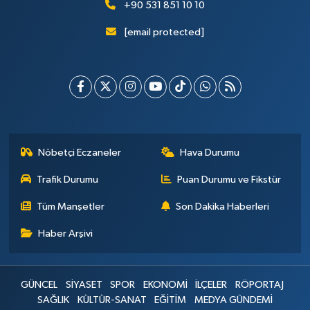
+90 531 851 10 10
[email protected]
Nöbetçi Eczaneler
Hava Durumu
Trafik Durumu
Puan Durumu ve Fikstür
Tüm Manşetler
Son Dakika Haberleri
Haber Arşivi
GÜNCEL
SİYASET
SPOR
EKONOMİ
İLÇELER
RÖPORTAJ
SAĞLIK
KÜLTÜR-SANAT
EĞİTİM
MEDYA GÜNDEMİ