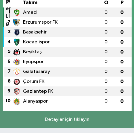
#
Takım
O
P
1
Amed
0
0
2
Erzurumspor FK
0
0
3
Başakşehir
0
0
4
Kocaelispor
0
0
5
Beşiktaş
0
0
6
Eyüpspor
0
0
7
Galatasaray
0
0
8
Çorum FK
0
0
9
Gaziantep FK
0
0
10
Alanyaspor
0
0
Detaylar için tıklayın