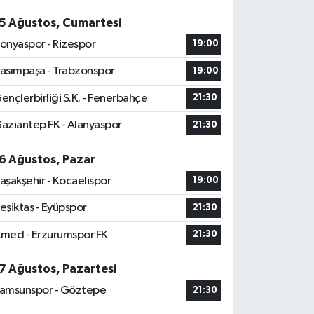
5 Ağustos, Cumartesi
onyaspor - Rizespor
19:00
asımpaşa - Trabzonspor
19:00
ençlerbirliği S.K. - Fenerbahçe
21:30
aziantep FK - Alanyaspor
21:30
6 Ağustos, Pazar
aşakşehir - Kocaelispor
19:00
eşiktaş - Eyüpspor
21:30
med - Erzurumspor FK
21:30
7 Ağustos, Pazartesi
amsunspor - Göztepe
21:30