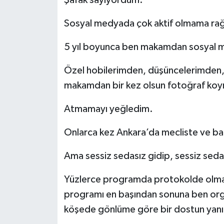
Şafak sayıyordum.
Sosyal medyada çok aktif olmama r
5 yıl boyunca ben makamdan sosyal 
Özel hobilerimden, düşüncelerimden, s
makamdan bir kez olsun fotoğraf ko
Atmamayı yeğledim.
Onlarca kez Ankara’da mecliste ve ba
Ama sessiz sedasız gidip, sessiz se
Yüzlerce programda protokolde olma
programı en başından sonuna ben orga
köşede gönlüme göre bir dostun yanı