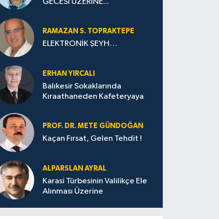
GECESİ ÜZERİNE...
RAMAZAN S. TOPRAKTEPE
ELEKTRONİK ŞEYH…
ERHAN YIRCALI
Balıkesir Sokaklarında
Kıraathaneden Kafeteryaya
PROF. DR. METE GÜNDOĞAN
Kaçan Fırsat, Gelen Tehdit !
ALPARSLAN AYRAL
Karasi Türbesinin Valilikçe Ele
Alınması Üzerine