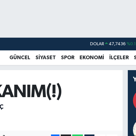
DOLAR
47,7436
%0.1
EURO
55,2510
%0.3
GÜNCEL
SİYASET
SPOR
EKONOMİ
İLÇELER
STERLİN
64,4811
%0.3
GRAM ALTIN
6660.55
%0.0
ANIM(!)
BİST100
13.779
%-1
BITCOIN
64.959,79
%1.
Ç