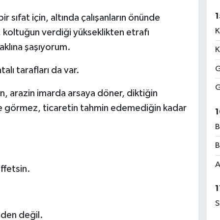
1
ir sıfat için, altında çalışanların önünde
K
, koltuğun verdiği yükseklikten etrafı
 aklına şaşıyorum.
K
G
alı tarafları da var.
G
an, arazin imarda arsaya döner, diktiğin
se görmez, ticaretin tahmin edemediğin kadar
1
B
B
A
ffetsin.
1
S
beden değil.