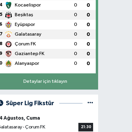
4
Kocaelispor
0
0
5
Beşiktaş
0
0
6
Eyüpspor
0
0
7
Galatasaray
0
0
8
Çorum FK
0
0
9
Gaziantep FK
0
0
0
Alanyaspor
0
0
Detaylar için tıklayın
Süper Lig Fikstür
4 Ağustos, Cuma
alatasaray - Çorum FK
21:30