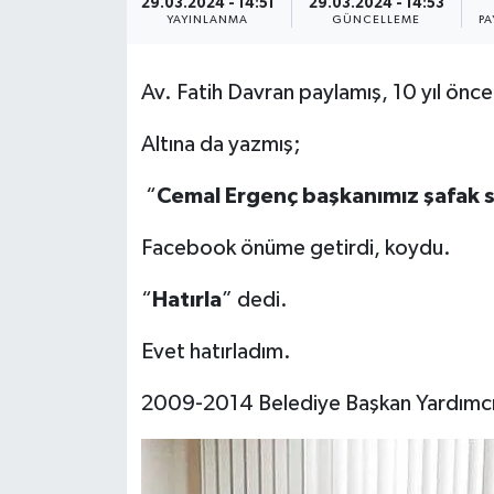
29.03.2024 - 14:51
29.03.2024 - 14:53
YAYINLANMA
GÜNCELLEME
PA
Av. Fatih Davran paylamış, 10 yıl önce
Altına da yazmış;
“
Cemal Ergenç başkanımız şafak 
Facebook önüme getirdi, koydu.
“
Hatırla
” dedi.
Evet hatırladım.
2009-2014 Belediye Başkan Yardımcıl