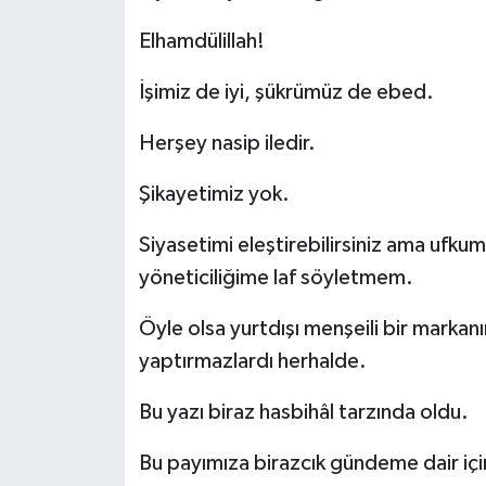
Elhamdülillah!
İşimiz de iyi, şükrümüz de ebed.
Herşey nasip iledir.
Şikayetimiz yok.
Siyasetimi eleştirebilirsiniz ama ufkuma
yöneticiliğime laf söyletmem.
Öyle olsa yurtdışı menşeili bir marka
yaptırmazlardı herhalde.
Bu yazı biraz hasbihâl tarzında oldu.
Bu payımıza birazcık gündeme dair iç