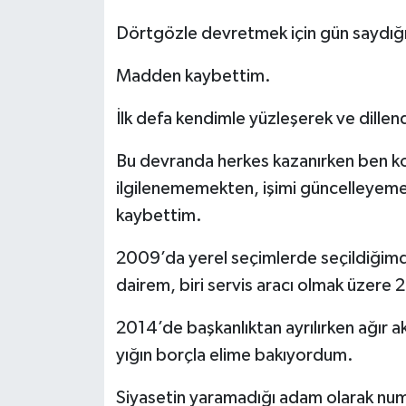
Dörtgözle devretmek için gün saydığ
Madden kaybettim.
İlk defa kendimle yüzleşerek ve dille
Bu devranda herkes kazanırken ben k
ilgilenememekten, işimi güncelleye
kaybettim.
2009’da yerel seçimlerde seçildiğimd
dairem, biri servis aracı olmak üzere
2014’de başkanlıktan ayrılırken ağır ak
yığın borçla elime bakıyordum.
Siyasetin yaramadığı adam olarak nu