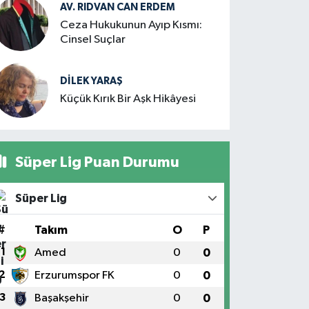
AV. RIDVAN CAN ERDEM
Ceza Hukukunun Ayıp Kısmı:
Cinsel Suçlar
DILEK YARAŞ
Küçük Kırık Bir Aşk Hikâyesi
Süper Lig Puan Durumu
Süper Lig
#
Takım
O
P
1
Amed
0
0
2
Erzurumspor FK
0
0
3
Başakşehir
0
0