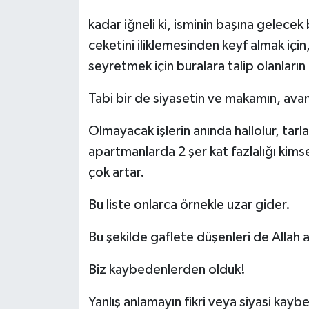
kadar iğneli ki, isminin başına gelecek b
ceketini iliklemesinden keyf almak için
seyretmek için buralara talip olanların
Tabi bir de siyasetin ve makamın, avant
Olmayacak işlerin anında hallolur, tarl
apartmanlarda 2 şer kat fazlalığı kim
çok artar.
Bu liste onlarca örnekle uzar gider.
Bu şekilde gaflete düşenleri de Allah a
Biz kaybedenlerden olduk!
Yanlış anlamayın fikri veya siyasi kay