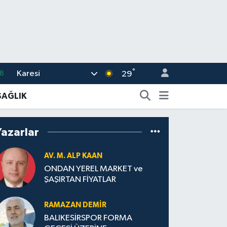
°
Karesi
8
29
2
SAĞLIK
8
3
Yazarlar
4
AV. M. ALP KAAN
11
ONDAN YEREL MARKET ve
ŞAŞIRTAN FİYATLAR
RAMAZAN DEMİR
BALIKESİRSPOR FORMA