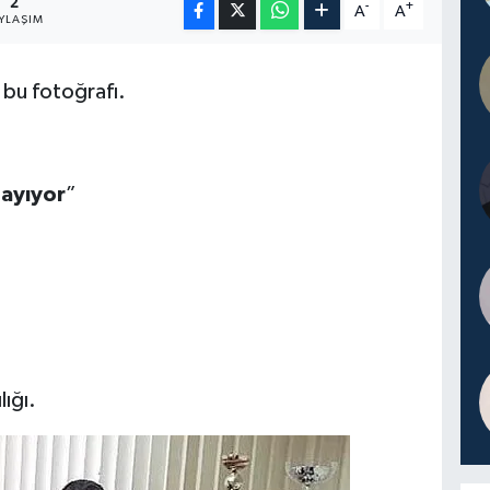
2
-
+
A
A
YLAŞIM
 bu fotoğrafı.
sayıyor
”
ığı.