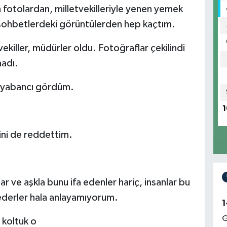
 fotolardan, milletvekilleriyle yenen yemek
i sohbetlerdeki görüntülerden hep kaçtım.
ekiller, müdürler oldu. Fotoğraflar çekilindi
madı.
p yabancı gördüm.
1
ini de reddettim.
r ve aşkla bunu ifa edenler hariç, insanlar bu
ederler hala anlayamıyorum.
1
G
 koltuk o