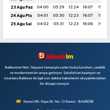
23 Ağu Paz
04:00
05:29
12:24
16:07
19:08
24 Ağu Pts
04:01
05:30
12:23
16:07
19:06
25 Ağu Sal
04:02
05:31
12:23
16:06
19:05
Balikesirim.Net; Yepyeni temasıyla sizleri buluştururken, sadelik
ve modernizmi bir araya getiriyor. Şatafattan kaçınıyor ve
insanlara Balıkesir ile ilgili son dakika haberlerini okuyabilecekleri
bir altyapı sunuyor.
Karesi Mh. Kaya Sk. No: 12 Karesi - BALIKESİR