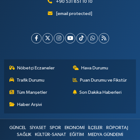
+90 531 851 10 10
[email protected]
Nöbetçi Eczaneler
Hava Durumu
Trafik Durumu
Puan Durumu ve Fikstür
Tüm Manşetler
Son Dakika Haberleri
Haber Arşivi
GÜNCEL
SİYASET
SPOR
EKONOMİ
İLÇELER
RÖPORTAJ
SAĞLIK
KÜLTÜR-SANAT
EĞİTİM
MEDYA GÜNDEMİ