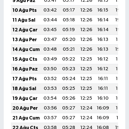
9 Ağu Paz
03:41
05:17
12:26
16:15
19:26
10 Ağu Pts
03:42
05:17
12:26
16:15
19:25
11 Ağu Sal
03:44
05:18
12:26
16:14
19:24
12 Ağu Çar
03:45
05:19
12:26
16:14
19:23
13 Ağu Per
03:47
05:20
12:26
16:13
19:21
14 Ağu Cum
03:48
05:21
12:26
16:13
19:20
15 Ağu Cts
03:49
05:22
12:25
16:12
19:19
16 Ağu Paz
03:50
05:23
12:25
16:12
19:18
17 Ağu Pts
03:52
05:24
12:25
16:11
19:16
18 Ağu Sal
03:53
05:25
12:25
16:11
19:15
19 Ağu Çar
03:54
05:26
12:25
16:10
19:14
20 Ağu Per
03:56
05:27
12:24
16:09
19:12
21 Ağu Cum
03:57
05:27
12:24
16:09
19:11
22 Ağu Cts
03:58
05:28
12:24
16:08
19:09