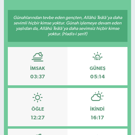
Günahlarından tevbe eden gençten, Allâhü Teâlâ'ya daha
sevimli hiçbir kimse yoktur. Günah işlemeye devam eden
yaşlıdan da, Allâhü Teâlâ'ya daha sevimsiz hiçbir kimse
yoktur. (Hadis-i şerif)
İMSAK
GÜNEŞ
03:37
05:14
ÖĞLE
İKINDI
12:27
16:17