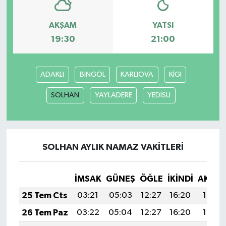
AKŞAM
YATSI
19:30
21:00
ADAKLI
BİNGÖL
KARLIOVA
KİGI
SOLHAN
YAYLADERE
YEDİSU
SOLHAN AYLIK NAMAZ VAKITLERI
İMSAK
GÜNEŞ
ÖĞLE
İKINDI
AKŞA
25 Tem Cts
03:21
05:03
12:27
16:20
19:41
26 Tem Paz
03:22
05:04
12:27
16:20
19:41