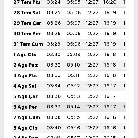
27 Tem Pts
03:24
05:05
12:27
16:20
19:40
28 Tem Sal
03:25
05:06
12:27
16:19
19:39
29 Tem Çar
03:26
05:07
12:27
16:19
19:38
30 Tem Per
03:28
05:08
12:27
16:19
19:37
31 Tem Cum
03:29
05:08
12:27
16:19
19:36
1 Ağu Cts
03:30
05:09
12:27
16:18
19:35
2 Ağu Paz
03:32
05:10
12:27
16:18
19:34
3 Ağu Pts
03:33
05:11
12:27
16:18
19:33
4 Ağu Sal
03:34
05:12
12:27
16:17
19:32
5 Ağu Çar
03:36
05:13
12:27
16:17
19:31
6 Ağu Per
03:37
05:14
12:27
16:17
19:30
7 Ağu Cum
03:38
05:15
12:27
16:16
19:29
8 Ağu Cts
03:40
05:16
12:27
16:16
19:27