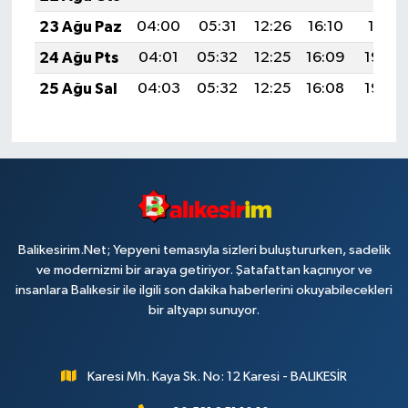
23 Ağu Paz
04:00
05:31
12:26
16:10
19:11
24 Ağu Pts
04:01
05:32
12:25
16:09
19:09
25 Ağu Sal
04:03
05:32
12:25
16:08
19:08
Balikesirim.Net; Yepyeni temasıyla sizleri buluştururken, sadelik
ve modernizmi bir araya getiriyor. Şatafattan kaçınıyor ve
insanlara Balıkesir ile ilgili son dakika haberlerini okuyabilecekleri
bir altyapı sunuyor.
Karesi Mh. Kaya Sk. No: 12 Karesi - BALIKESİR