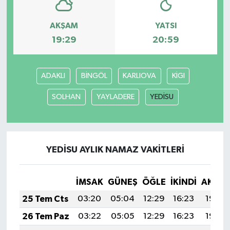
AKŞAM
YATSI
19:29
20:59
ADAKLI
BİNGÖL
KARLIOVA
KİGI
SOLHAN
YAYLADERE
YEDİSU
YEDİSU AYLIK NAMAZ VAKITLERI
İMSAK
GÜNEŞ
ÖĞLE
İKINDI
AKŞA
25 Tem Cts
03:20
05:04
12:29
16:23
19:45
26 Tem Paz
03:22
05:05
12:29
16:23
19:44