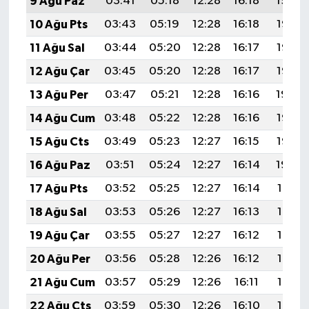
9 Ağu Paz
03:41
05:18
12:28
16:18
19:29
10 Ağu Pts
03:43
05:19
12:28
16:18
19:28
11 Ağu Sal
03:44
05:20
12:28
16:17
19:27
12 Ağu Çar
03:45
05:20
12:28
16:17
19:26
13 Ağu Per
03:47
05:21
12:28
16:16
19:24
14 Ağu Cum
03:48
05:22
12:28
16:16
19:23
15 Ağu Cts
03:49
05:23
12:27
16:15
19:22
16 Ağu Paz
03:51
05:24
12:27
16:14
19:20
17 Ağu Pts
03:52
05:25
12:27
16:14
19:19
18 Ağu Sal
03:53
05:26
12:27
16:13
19:18
19 Ağu Çar
03:55
05:27
12:27
16:12
19:16
20 Ağu Per
03:56
05:28
12:26
16:12
19:15
21 Ağu Cum
03:57
05:29
12:26
16:11
19:14
22 Ağu Cts
03:59
05:30
12:26
16:10
19:12