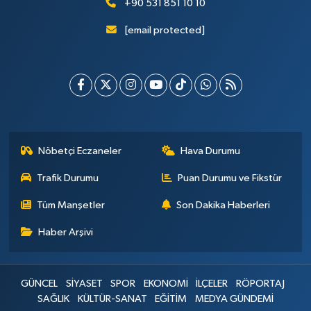
+90 531 851 10 10
[email protected]
Nöbetçi Eczaneler
Hava Durumu
Trafik Durumu
Puan Durumu ve Fikstür
Tüm Manşetler
Son Dakika Haberleri
Haber Arşivi
GÜNCEL
SİYASET
SPOR
EKONOMİ
İLÇELER
RÖPORTAJ
SAĞLIK
KÜLTÜR-SANAT
EĞİTİM
MEDYA GÜNDEMİ