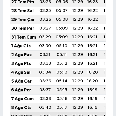
27 Tem Pts
03:23
05:06
12:29
16:23
19:43
28 Tem Sal
03:25
05:07
12:29
16:22
19:42
29 Tem Çar
03:26
05:08
12:29
16:22
19:41
30 Tem Per
03:27
05:09
12:29
16:22
19:40
31 Tem Cum
03:29
05:09
12:29
16:21
19:39
1 Ağu Cts
03:30
05:10
12:29
16:21
19:38
2 Ağu Paz
03:31
05:11
12:29
16:21
19:37
3 Ağu Pts
03:33
05:12
12:29
16:21
19:36
4 Ağu Sal
03:34
05:13
12:29
16:20
19:35
5 Ağu Çar
03:36
05:14
12:29
16:20
19:34
6 Ağu Per
03:37
05:15
12:29
16:19
19:33
7 Ağu Cum
03:38
05:16
12:29
16:19
19:32
8 Ağu Cts
03:40
05:17
12:29
16:19
19:31