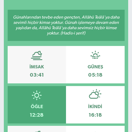
Günahlarından tevbe eden gençten, Allâhü Teâlâ'ya daha
sevimli hiçbir kimse yoktur. Günah işlemeye devam eden
yaşlıdan da, Allâhü Teâlâ'ya daha sevimsiz hiçbir kimse
yoktur. (Hadis-i şerif)
İMSAK
GÜNEŞ
03:41
05:18
ÖĞLE
İKINDI
12:28
16:18