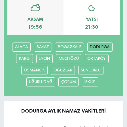
AKŞAM
YATSI
19:56
21:30
ALACA
BAYAT
BOĞAZKALE
DODURGA
KARGI
LAÇİN
MECİTÖZÜ
ORTAKÖY
OSMANCIK
OĞUZLAR
SUNGURLU
UĞURLUDAĞ
ÇORUM
İSKİLİP
DODURGA AYLIK NAMAZ VAKITLERI