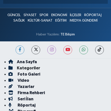
GÜNCEL
SİYASET
SPOR
EKONOMİ
İLÇELER
RÖPORTAJ
SAĞLIK
KÜLTÜR-SANAT
EĞİTİM
MEDYA GÜNDEMİ
Haber Yazılımı:
TE Bilişim
Ana Sayfa
Kategoriler
Foto Galeri
Video
Yazarlar
Firma Rehberi
Seri İlan
Röportaj