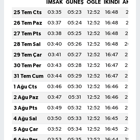
İMSAK
GÜNEŞ
ÖĞLE
İKINDI
AKŞA
25 Tem Cts
03:35
05:23
12:52
16:48
20:11
26 Tem Paz
03:37
05:24
12:52
16:48
20:11
27 Tem Pts
03:38
05:25
12:52
16:48
20:10
28 Tem Sal
03:40
05:26
12:52
16:48
20:09
29 Tem Çar
03:41
05:27
12:52
16:47
20:08
30 Tem Per
03:43
05:28
12:52
16:47
20:07
31 Tem Cum
03:44
05:29
12:52
16:47
20:06
1 Ağu Cts
03:46
05:30
12:52
16:46
20:05
2 Ağu Paz
03:47
05:31
12:52
16:46
20:03
3 Ağu Pts
03:49
05:32
12:52
16:46
20:02
4 Ağu Sal
03:50
05:33
12:52
16:45
20:01
5 Ağu Çar
03:52
05:34
12:52
16:45
20:00
6 Ağu Per
03:53
05:35
12:52
16:44
19:59