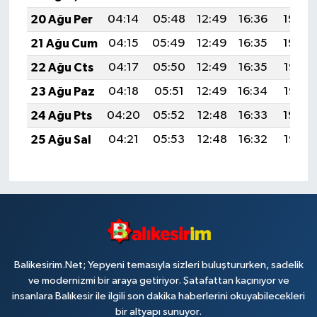
20 Ağu Per
04:14
05:48
12:49
16:36
19:40
21 Ağu Cum
04:15
05:49
12:49
16:35
19:39
22 Ağu Cts
04:17
05:50
12:49
16:35
19:37
23 Ağu Paz
04:18
05:51
12:49
16:34
19:36
24 Ağu Pts
04:20
05:52
12:48
16:33
19:34
25 Ağu Sal
04:21
05:53
12:48
16:32
19:33
Balikesirim.Net; Yepyeni temasıyla sizleri buluştururken, sadelik
ve modernizmi bir araya getiriyor. Şatafattan kaçınıyor ve
insanlara Balıkesir ile ilgili son dakika haberlerini okuyabilecekleri
bir altyapı sunuyor.