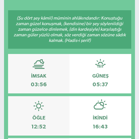
(Şu dört şey kâmil) müminin ahlâkındandır: Konuştuğu
zaman güzel konuşmak, (kendisine) bir şey söylenildiği
zaman güzelce dinlemek, (din kardeşiyle) karşılaştığı
zaman güler yüzlü olmak, söz verdiği zaman sözüne sâdık
kalmak. (Hadis-i şerif)
İMSAK
GÜNEŞ
03:56
05:37
ÖĞLE
İKINDI
12:52
16:43