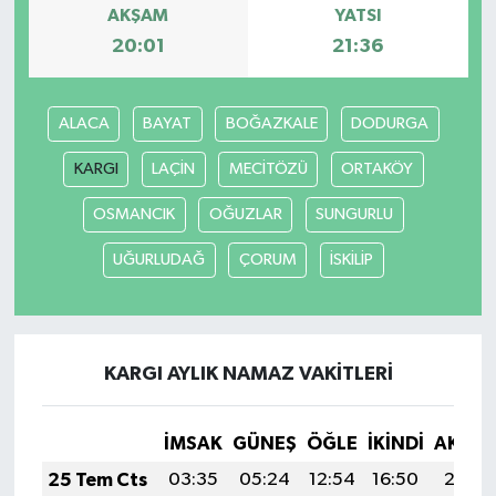
AKŞAM
YATSI
20:01
21:36
ALACA
BAYAT
BOĞAZKALE
DODURGA
KARGI
LAÇİN
MECİTÖZÜ
ORTAKÖY
OSMANCIK
OĞUZLAR
SUNGURLU
UĞURLUDAĞ
ÇORUM
İSKİLİP
KARGI AYLIK NAMAZ VAKITLERI
İMSAK
GÜNEŞ
ÖĞLE
İKINDI
AKŞA
25 Tem Cts
03:35
05:24
12:54
16:50
20:13