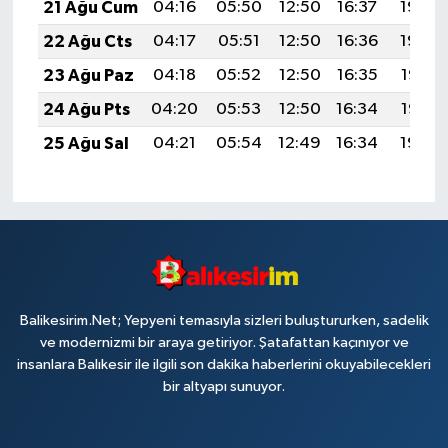
21 Ağu Cum
04:16
05:50
12:50
16:37
19:40
22 Ağu Cts
04:17
05:51
12:50
16:36
19:39
23 Ağu Paz
04:18
05:52
12:50
16:35
19:37
24 Ağu Pts
04:20
05:53
12:50
16:34
19:36
25 Ağu Sal
04:21
05:54
12:49
16:34
19:34
Balikesirim.Net; Yepyeni temasıyla sizleri buluştururken, sadelik
ve modernizmi bir araya getiriyor. Şatafattan kaçınıyor ve
insanlara Balıkesir ile ilgili son dakika haberlerini okuyabilecekleri
bir altyapı sunuyor.