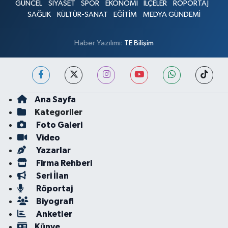
GÜNCEL
SİYASET
SPOR
EKONOMİ
İLÇELER
RÖPORTAJ
SAĞLIK
KÜLTÜR-SANAT
EĞİTİM
MEDYA GÜNDEMİ
Haber Yazılımı:
TE Bilişim
Ana Sayfa
Kategoriler
Foto Galeri
Video
Yazarlar
Firma Rehberi
Seri İlan
Röportaj
Biyografi
Anketler
Künye