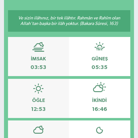
Ve sizin ilâhınız, bir tek ilâhtır. Rahmân ve Rahîm olan
Allah'tan başka bir ilâh yoktur. (Bakara Sûresi, 163)
İMSAK
GÜNEŞ
03:53
05:35
ÖĞLE
İKINDI
12:53
16:46