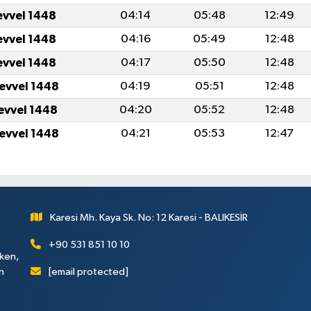
evvel 1448
04:14
05:48
12:49
evvel 1448
04:16
05:49
12:48
evvel 1448
04:17
05:50
12:48
levvel 1448
04:19
05:51
12:48
levvel 1448
04:20
05:52
12:48
levvel 1448
04:21
05:53
12:47
Karesi Mh. Kaya Sk. No: 12 Karesi - BALIKESİR
+90 531 851 10 10
rken,
[email protected]
n