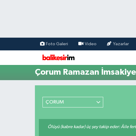
Foto Galeri
Video
Yazarlar
Çorum Ramazan İmsakiyes
ÇORUM
Ölüyü (kabre kadar) üç şey takip eder: Âile fertle