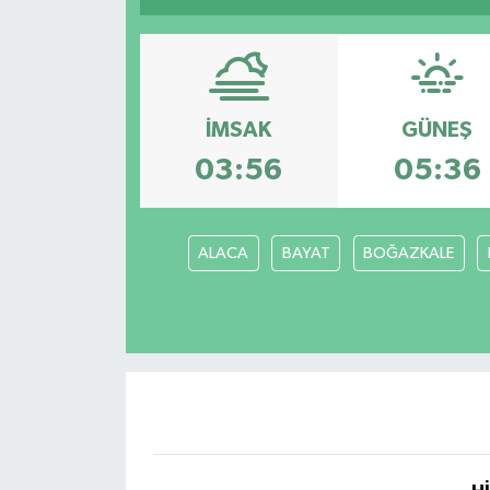
İMSAK
GÜNEŞ
03:56
05:36
ALACA
BAYAT
BOĞAZKALE