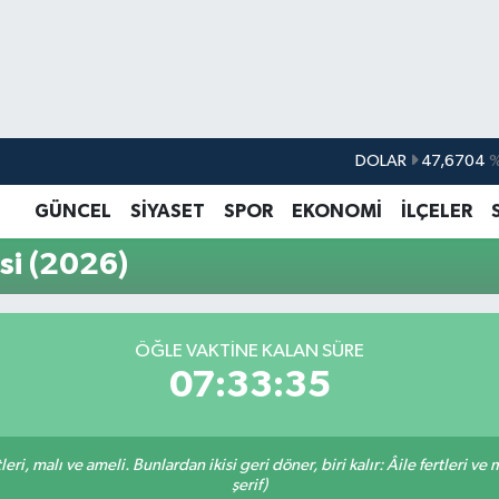
DOLAR
47,6704
EURO
55,0406
%-0.
GÜNCEL
SİYASET
SPOR
EKONOMİ
İLÇELER
STERLİN
64,2143
i (2026)
GRAM ALTIN
6510.40
%0.
BİST100
13.799
%
ÖĞLE VAKTINE KALAN SÜRE
BITCOIN
64.225,61
%-0.
07:33:35
ri, malı ve ameli. Bunlardan ikisi geri döner, biri kalır: Âile fertleri ve 
şerif)