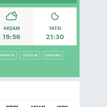
AKŞAM
YATSI
19:56
21:30
SMANCIK
OĞUZLAR
SUNGURLU