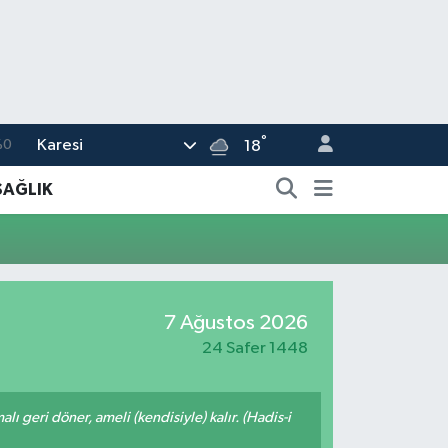
°
Karesi
%0
18
08
SAĞLIK
%0
45
70
7 Ağustos 2026
63
24 Safer 1448
malı geri döner, ameli (kendisiyle) kalır. (Hadis-i