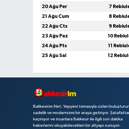
20 Ağu Per
7 Rebiul
21 Ağu Cum
8 Rebiul
22 Ağu Cts
9 Rebiul
23 Ağu Paz
10 Rebiu
24 Ağu Pts
11 Rebiu
25 Ağu Sal
12 Rebiu
Balikesirim.Net; Yepyeni temasıyla sizleri buluşturu
sadelik ve modernizmi bir araya getiriyor. Şatafatta
kaçınıyor ve insanlara Balıkesir ile ilgili son dakika
haberlerini okuyabilecekleri bir altyapı sunuyor.