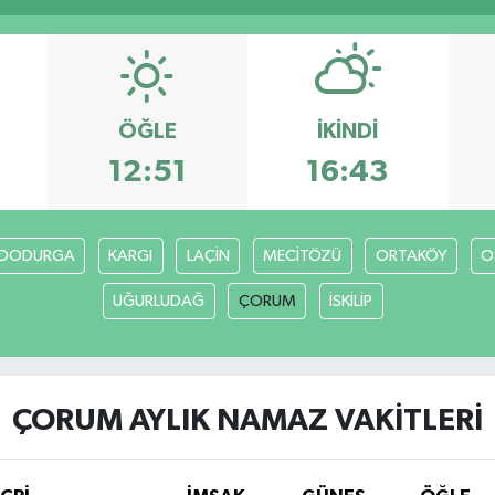
ÖĞLE
İKINDI
12:51
16:43
DODURGA
KARGI
LAÇİN
MECİTÖZÜ
ORTAKÖY
O
UĞURLUDAĞ
ÇORUM
İSKİLİP
ÇORUM AYLIK NAMAZ VAKITLERI