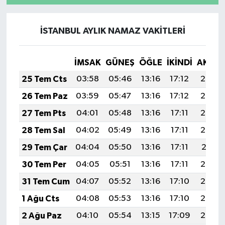
İSTANBUL AYLIK NAMAZ VAKITLERI
İMSAK
GÜNEŞ
ÖĞLE
İKINDI
AKŞA
25 Tem Cts
03:58
05:46
13:16
17:12
20:35
26 Tem Paz
03:59
05:47
13:16
17:12
20:34
27 Tem Pts
04:01
05:48
13:16
17:11
20:33
28 Tem Sal
04:02
05:49
13:16
17:11
20:32
29 Tem Çar
04:04
05:50
13:16
17:11
20:31
30 Tem Per
04:05
05:51
13:16
17:11
20:30
31 Tem Cum
04:07
05:52
13:16
17:10
20:29
1 Ağu Cts
04:08
05:53
13:16
17:10
20:28
2 Ağu Paz
04:10
05:54
13:15
17:09
20:27