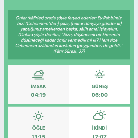
Onlar (kâfirler) orada şöyle feryad ederler: Ey Rabbimiz,
bizi (Cehennem'den) çıkar, (tekrar dünyaya gönder ki)
yaptığımız amellerden başka; sâlih amel işleyelim.
(Onlara şöyle denilir:) "Size, düşünecek bir kimsenin
düşüneceği kadar ömür vermedik mi ki? Hem size
Cehennem azâbından korkutan (peygamber) de geldi."
(Fâtır Sûresi, 37)
İMSAK
GÜNEŞ
04:19
06:00
ÖĞLE
İKINDI
13:15
17:07