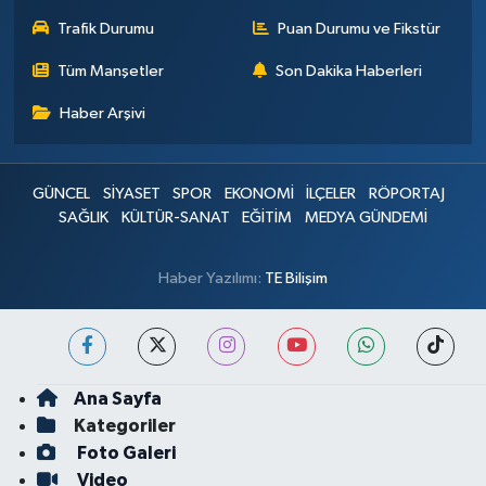
Trafik Durumu
Puan Durumu ve Fikstür
Tüm Manşetler
Son Dakika Haberleri
Haber Arşivi
GÜNCEL
SİYASET
SPOR
EKONOMİ
İLÇELER
RÖPORTAJ
SAĞLIK
KÜLTÜR-SANAT
EĞİTİM
MEDYA GÜNDEMİ
Haber Yazılımı:
TE Bilişim
Ana Sayfa
Kategoriler
Foto Galeri
Video