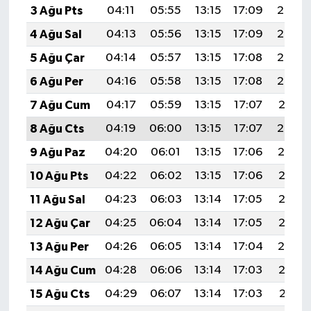
3 Ağu Pts
04:11
05:55
13:15
17:09
20:26
4 Ağu Sal
04:13
05:56
13:15
17:09
20:25
5 Ağu Çar
04:14
05:57
13:15
17:08
20:24
6 Ağu Per
04:16
05:58
13:15
17:08
20:23
7 Ağu Cum
04:17
05:59
13:15
17:07
20:21
8 Ağu Cts
04:19
06:00
13:15
17:07
20:20
9 Ağu Paz
04:20
06:01
13:15
17:06
20:19
10 Ağu Pts
04:22
06:02
13:15
17:06
20:18
11 Ağu Sal
04:23
06:03
13:14
17:05
20:16
12 Ağu Çar
04:25
06:04
13:14
17:05
20:15
13 Ağu Per
04:26
06:05
13:14
17:04
20:14
14 Ağu Cum
04:28
06:06
13:14
17:03
20:12
15 Ağu Cts
04:29
06:07
13:14
17:03
20:11