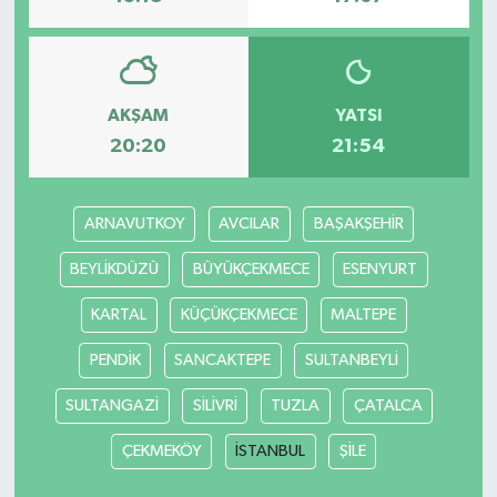
AKŞAM
YATSI
20:20
21:54
ARNAVUTKOY
AVCILAR
BAŞAKŞEHİR
BEYLİKDÜZÜ
BÜYÜKÇEKMECE
ESENYURT
KARTAL
KÜÇÜKÇEKMECE
MALTEPE
PENDİK
SANCAKTEPE
SULTANBEYLİ
SULTANGAZİ
SİLİVRİ
TUZLA
ÇATALCA
ÇEKMEKÖY
İSTANBUL
ŞİLE