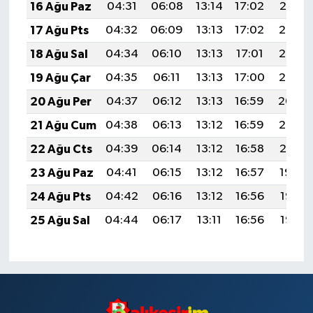
16 Ağu Paz
04:31
06:08
13:14
17:02
20:10
17 Ağu Pts
04:32
06:09
13:13
17:02
20:08
18 Ağu Sal
04:34
06:10
13:13
17:01
20:07
19 Ağu Çar
04:35
06:11
13:13
17:00
20:05
20 Ağu Per
04:37
06:12
13:13
16:59
20:04
21 Ağu Cum
04:38
06:13
13:12
16:59
20:02
22 Ağu Cts
04:39
06:14
13:12
16:58
20:01
23 Ağu Paz
04:41
06:15
13:12
16:57
19:59
24 Ağu Pts
04:42
06:16
13:12
16:56
19:58
25 Ağu Sal
04:44
06:17
13:11
16:56
19:56