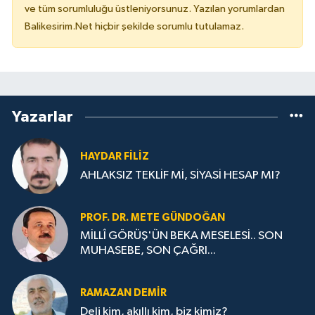
ve tüm sorumluluğu üstleniyorsunuz. Yazılan yorumlardan
Balikesirim.Net hiçbir şekilde sorumlu tutulamaz.
Yazarlar
HAYDAR FİLİZ
AHLAKSIZ TEKLİF Mİ, SİYASİ HESAP MI?
PROF. DR. METE GÜNDOĞAN
MİLLÎ GÖRÜŞ'ÜN BEKA MESELESİ.. SON
MUHASEBE, SON ÇAĞRI...
RAMAZAN DEMİR
Deli kim, akıllı kim, biz kimiz?