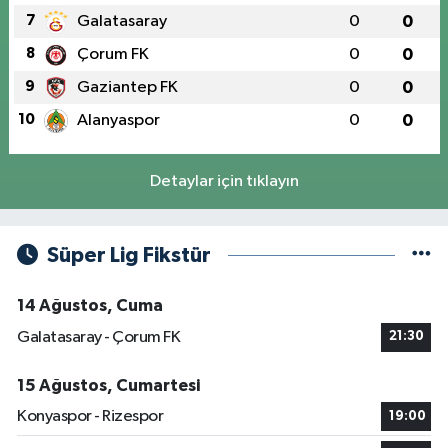
7
Galatasaray
0
0
8
Çorum FK
0
0
9
Gaziantep FK
0
0
10
Alanyaspor
0
0
Detaylar için tıklayın
Süper Lig Fikstür
14 Ağustos, Cuma
Galatasaray - Çorum FK
21:30
15 Ağustos, Cumartesi
Konyaspor - Rizespor
19:00