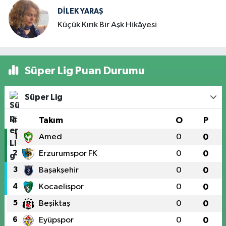
DILEK YARAŞ
Küçük Kırık Bir Aşk Hikâyesi
Süper Lig Puan Durumu
Süper Lig
#
Takım
O
P
1
Amed
0
0
2
Erzurumspor FK
0
0
3
Başakşehir
0
0
4
Kocaelispor
0
0
5
Beşiktaş
0
0
6
Eyüpspor
0
0