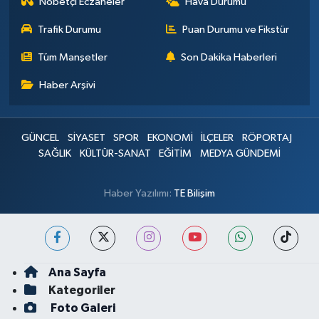
Nöbetçi Eczaneler
Hava Durumu
Trafik Durumu
Puan Durumu ve Fikstür
Tüm Manşetler
Son Dakika Haberleri
Haber Arşivi
GÜNCEL
SİYASET
SPOR
EKONOMİ
İLÇELER
RÖPORTAJ
SAĞLIK
KÜLTÜR-SANAT
EĞİTİM
MEDYA GÜNDEMİ
Haber Yazılımı:
TE Bilişim
Ana Sayfa
Kategoriler
Foto Galeri