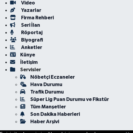
Video
Yazarlar
Firma Rehberi
Seri İlan
Röportaj
Biyografi
Anketler
Künye
İletişim
Servisler
Nöbetçi Eczaneler
Hava Durumu
Trafik Durumu
Süper Lig Puan Durumu ve Fikstür
Tüm Manşetler
Son Dakika Haberleri
Haber Arşivi