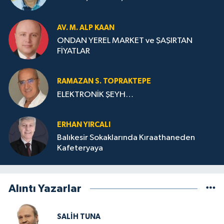
AV. M. ALP KAAN
ONDAN YEREL MARKET ve ŞAŞIRTAN
FİYATLAR
RAMAZAN S. TOPRAKTEPE
ELEKTRONİK ŞEYH…
ERHAN YIRCALI
Balıkesir Sokaklarında Kıraathaneden
Kafeteryaya
Alıntı Yazarlar
SALIH TUNA