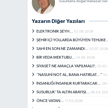
Susurlukta doğan Ramazan Serda
Yazarın Diğer Yazıları
ELEKTRONİK ŞEYH…
02.08.2026
ŞEHİR İÇİ YOLLARDA BÜYÜYEN TEHLİK
SAHİ EN SON NE ZAMANDI…
05.07.202
BİR VEDA MEKTUBU…
14.06.2026
SİYASET NE AMAÇLA YAPILMALI?..
10.05
“NASUHİ NOT AL, BANA HATIRLAT…”
10
İNSANLIĞI İNSANLIK KURTARACAK…
26.
SUSURLUK'TA ALTIN ARAYIŞI…
08.04.20
ÖNCE VATAN…
17.03.2026