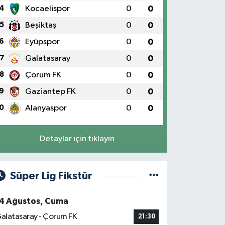
4
Kocaelispor
0
0
5
Beşiktaş
0
0
6
Eyüpspor
0
0
7
Galatasaray
0
0
8
Çorum FK
0
0
9
Gaziantep FK
0
0
0
Alanyaspor
0
0
Detaylar için tıklayın
Süper Lig Fikstür
4 Ağustos, Cuma
alatasaray - Çorum FK
21:30