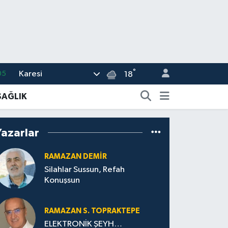
°
Karesi
05
18
18
SAĞLIK
22
39
Yazarlar
%0
RAMAZAN DEMİR
66
Silahlar Sussun, Refah
Konuşsun
RAMAZAN S. TOPRAKTEPE
ELEKTRONİK ŞEYH…