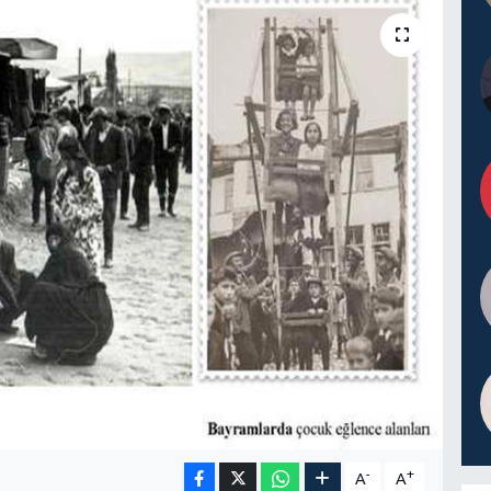
-
+
A
A