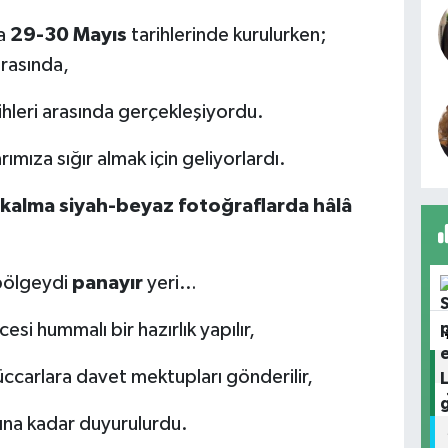
da
29-30 Mayıs
tarihlerinde kurulurken;
arasında,
ihleri arasında gerçekleşiyordu.
rımıza sığır almak için geliyorlardı.
an kalma siyah-beyaz fotoğraflarda hâlâ
 bölgeydi
panayır
yeri…
si hummalı bir hazırlık yapılır,
üccarlara davet mektupları gönderilir,
ışına kadar duyurulurdu.