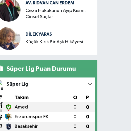
AV. RIDVAN CAN ERDEM
Ceza Hukukunun Ayıp Kısmı:
Cinsel Suçlar
DILEK YARAŞ
Küçük Kırık Bir Aşk Hikâyesi
Süper Lig Puan Durumu
Süper Lig
#
Takım
O
P
1
Amed
0
0
2
Erzurumspor FK
0
0
3
Başakşehir
0
0