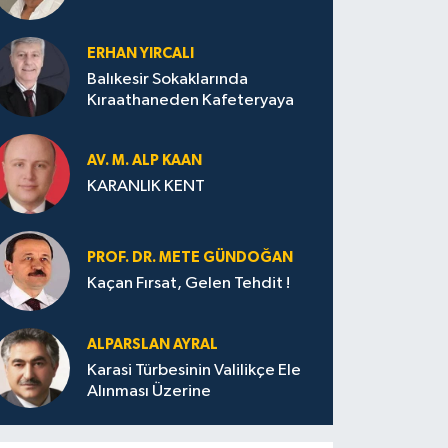
ERHAN YIRCALI
Balıkesir Sokaklarında
Kıraathaneden Kafeteryaya
AV. M. ALP KAAN
KARANLIK KENT
PROF. DR. METE GÜNDOĞAN
Kaçan Fırsat, Gelen Tehdit !
ALPARSLAN AYRAL
Karasi Türbesinin Valilikçe Ele
Alınması Üzerine