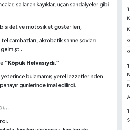
calar, sallanan kayıklar, uçan sandalyeler gibi
1
K
bisiklet ve motosiklet gösterileri,
K
 tel cambazları, akrobatik sahne şovları
G
 gelmişti.
G
de
“Köpük Helvasıydı.”
1
B
ri yeterince bulamamış yerel lezzetlerinden
anayır günlerinde imal edilirdi.
B
A
ydı…
1
S
rdı.
larla, kimileri yürüyerek, kimileri de