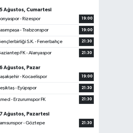
5 Ağustos, Cumartesi
onyaspor - Rizespor
19:00
asımpaşa - Trabzonspor
19:00
ençlerbirliği S.K. - Fenerbahçe
21:30
aziantep FK - Alanyaspor
21:30
6 Ağustos, Pazar
aşakşehir - Kocaelispor
19:00
eşiktaş - Eyüpspor
21:30
med - Erzurumspor FK
21:30
7 Ağustos, Pazartesi
amsunspor - Göztepe
21:30