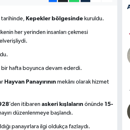
A
tarihinde,
Kepekler bölgesinde
kuruldu.
ülkenin her yerinden insanları çekmesi
lverişliydi.
rdu.
r bir hafta boyunca devam ederdi.
ar
Hayvan Panayırının
mekânı olarak hizmet
928
’den itibaren
askeri
kışlaların
önünde
15-
anayırı düzenlenmeye başlandı.
ldığı panayırlara ilgi oldukça fazlaydı.