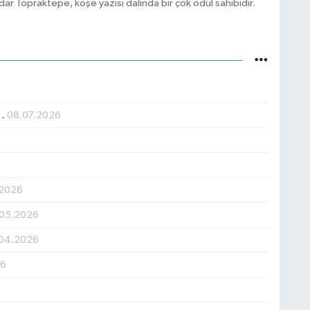
r Topraktepe, köşe yazısı dalında bir çok ödül sahibidir.
E…
08.07.2026
6
.2026
.05.2026
04.2026
26