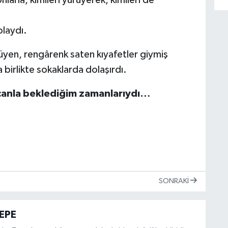
olaydı.
rüyen, rengârenk saten kıyafetler giymiş
a birlikte sokaklarda dolaşırdı.
canla beklediğim zamanlarıydı…
SONRAKI
EPE