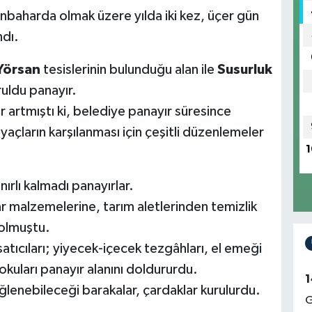
sonbaharda olmak üzere yılda iki kez, üçer gün
dı.
Yörsan
tesislerinin bulunduğu alan ile
Susurluk
ruldu panayır.
r artmıştı ki, belediye panayır süresince
çların karşılanması için çeşitli düzenlemeler
1
ırlı kalmadı panayırlar.
ar malzemelerine, tarım aletlerinden temizlik
 olmuştu.
satıcıları; yiyecek-içecek tezgâhları, el emeği
okuları panayır alanını doldururdu.
1
lenebileceği barakalar, çardaklar kurulurdu.
G