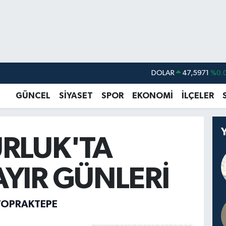
DOLAR
47,5971
%0.
EURO
55,1336
%0.
GÜNCEL
SİYASET
SPOR
EKONOMİ
İLÇELER
STERLİN
64,2534
%0.
GRAM ALTIN
6518.23
%0.
RLUK'TA
BİST100
13.703
BITCOIN
64.475,47
%0.
YIR GÜNLERİ
TOPRAKTEPE