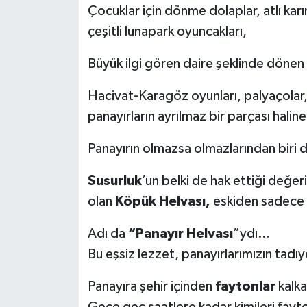
Çocuklar için dönme dolaplar, atlı karın
çeşitli lunapark oyuncakları,
Büyük ilgi gören daire şeklinde dönen 
Hacivat-Karagöz oyunları, palyaçolar,
panayırların ayrılmaz bir parçası haline
Panayırın olmazsa olmazlarından biri 
Susurluk
’un belki de hak ettiği değe
olan
Köpük Helvası,
eskiden sadece p
Adı da
“Panayır Helvası
”ydı…
Bu eşsiz lezzet, panayırlarımızın tadı
Panayıra şehir içinden
faytonlar
kalka
Gece geç saatlere kadar kimileri fayton