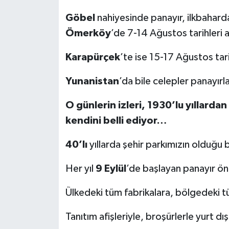
Göbel
nahiyesinde panayır, ilkbahar
Ömerköy
’de 7-14 Ağustos tarihleri 
Karapürçek
’te ise 15-17 Ağustos tar
Yunanistan
’da bile celepler panayırla
O günlerin izleri, 1930’lu yıllard
kendini belli ediyor…
40’lı
yıllarda şehir parkımızın olduğu
Her yıl
9 Eylül
’de başlayan panayır önce
Ülkedeki tüm fabrikalara, bölgedeki t
Tanıtım afişleriyle, broşürlerle yurt d