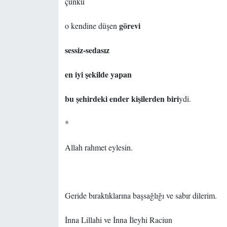
çünkü
görevi
o kendine düşen
sessiz-sedasız
en iyi şekilde yapan
bu şehirdeki ender kişilerden biri
ydi.
*
Allah rahmet eylesin.
Geride bıraktıklarına başsağlığı ve sabır dilerim.
İnna Lillahi ve İnna İleyhi Raciun