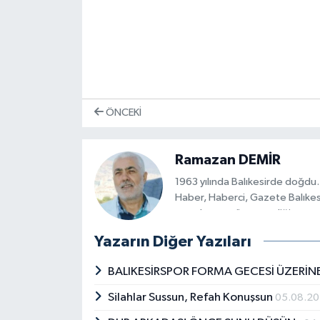
ÖNCEKI
Ramazan DEMİR
1963 yılında Balıkesirde doğdu. 
Haber, Haberci, Gazete Balıkes
genel yayın yönetmenliği yaptı. 
üstlendi. Bu görevi rahatsızlığ
Yazarın Diğer Yazıları
Balıkesirspor Dosyası yazı dizile
Türkiye'nin ilk spor gazetesini 
BALIKESİRSPOR FORMA GECESİ ÜZERİNE
Balıkesirspor başta olmak üzere 
Kartı sahibi Demir, 2006'dan bu
Silahlar Sussun, Refah Konuşsun
05.08.2
Bir dönem Marmara Gazeteciler