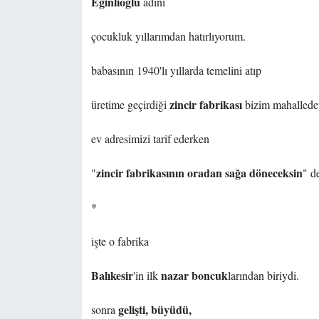
Eğinlioğlu
adını
çocukluk yıllarımdan hatırlıyorum.
babasının 1940'lı yıllarda temelini atıp
zincir fabrikası
üretime geçirdiği
bizim mahallede
ev adresimizi tarif ederken
zincir fabrikasının oradan sağa döneceksin
"
" d
*
işte o fabrika
Balıkesir
nazar boncuk
'in ilk
larından biriydi.
gelişti, büyüdü,
sonra