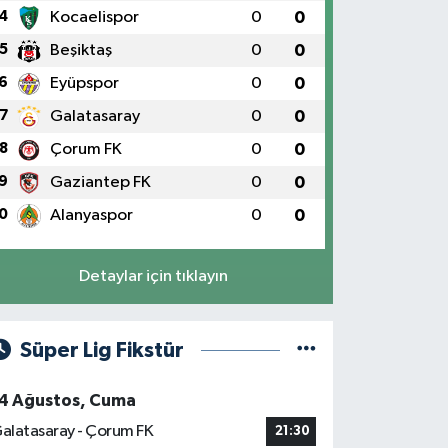
4
Kocaelispor
0
0
5
Beşiktaş
0
0
6
Eyüpspor
0
0
7
Galatasaray
0
0
8
Çorum FK
0
0
9
Gaziantep FK
0
0
0
Alanyaspor
0
0
Detaylar için tıklayın
Süper Lig Fikstür
4 Ağustos, Cuma
alatasaray - Çorum FK
21:30