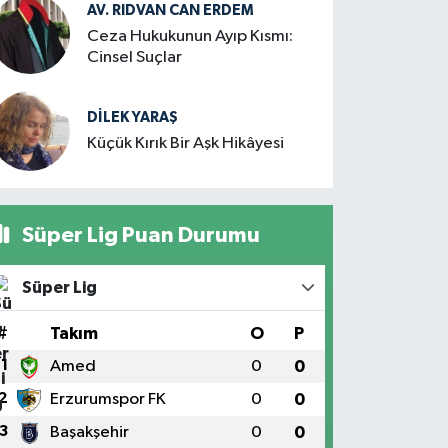
AV. RIDVAN CAN ERDEM
Ceza Hukukunun Ayıp Kısmı:
Cinsel Suçlar
DILEK YARAŞ
Küçük Kırık Bir Aşk Hikâyesi
Süper Lig Puan Durumu
Süper Lig
#
Takım
O
P
1
Amed
0
0
2
Erzurumspor FK
0
0
3
Başakşehir
0
0