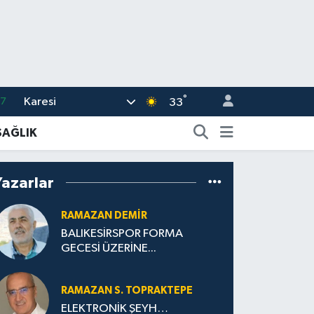
°
Karesi
17
33
01
SAĞLIK
02
44
Yazarlar
4
RAMAZAN DEMİR
76
BALIKESİRSPOR FORMA
GECESİ ÜZERİNE...
RAMAZAN S. TOPRAKTEPE
ELEKTRONİK ŞEYH…