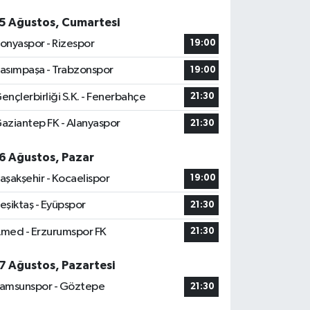
5 Ağustos, Cumartesi
onyaspor - Rizespor
19:00
asımpaşa - Trabzonspor
19:00
ençlerbirliği S.K. - Fenerbahçe
21:30
aziantep FK - Alanyaspor
21:30
6 Ağustos, Pazar
aşakşehir - Kocaelispor
19:00
eşiktaş - Eyüpspor
21:30
med - Erzurumspor FK
21:30
7 Ağustos, Pazartesi
amsunspor - Göztepe
21:30