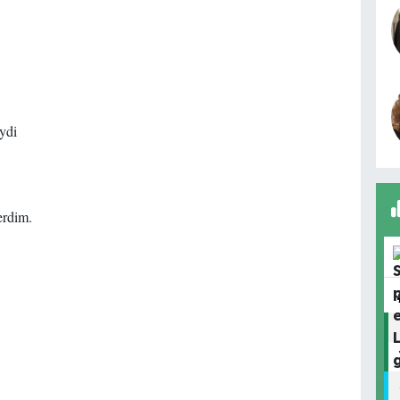
ydi
erdim.