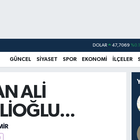
DOLAR
47,7069
%0.
EURO
55,0265
%0.
GÜNCEL
SİYASET
SPOR
EKONOMİ
İLÇELER
STERLİN
64,1897
%0.
GRAM ALTIN
6574.81
%1.
N ALİ
BİST100
13.887
%6
BITCOIN
64.360,53
%-0.
LİOĞLU...
MİR