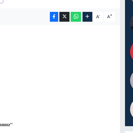
-
+
A
A
ğumuz"