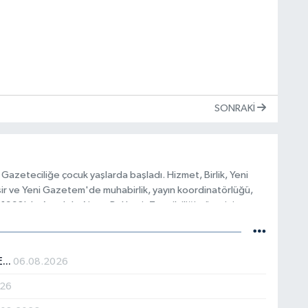
SONRAKI
Gazeteciliğe çocuk yaşlarda başladı. Hizmet, Birlik, Yeni
ir ve Yeni Gazetem'de muhabirlik, yayın koordinatörlüğü,
1993'de Anadolu Ajansı Balıkesir Temsilciliği görevini
ı nedeniyle 2015'de bıraktı. Ekmek Davası, Küçüksangate ve
riyle bazı olayların aydınlatılmasını sağladı. 1992'de
(Tribün) Balıkesir'de yayın hayatına sokan ekibin başındaydı.
...
06.08.2026
çeşitli sivil toplum örgütlerinde görev aldı. Sürekli Basın
 yana Balıkesir Gazeteciler Cemiyeti başkanlığını yürütüyor.
026
 Federasyonu Genel Başkanlığı görevini üstlenen Demir,