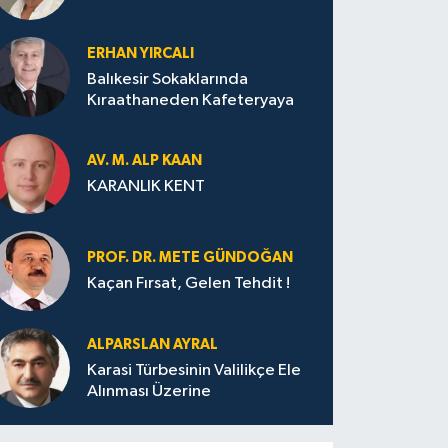
ERHAN YIRCALI
Balıkesir Sokaklarında
Kıraathaneden Kafeteryaya
AV. M. ALP KAAN
KARANLIK KENT
PROF. DR. METE GÜNDOĞAN
Kaçan Fırsat, Gelen Tehdit !
ALPARSLAN AYRAL
Karasi Türbesinin Valilikçe Ele
Alınması Üzerine