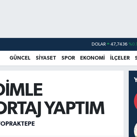
DOLAR
47,7436
%0.
EURO
55,2510
%0.
GÜNCEL
SİYASET
SPOR
EKONOMİ
İLÇELER
STERLİN
64,4811
%0.
GRAM ALTIN
6660.55
%0.
DİMLE
BİST100
13.779
%-
BITCOIN
64.960,21
%0.
RTAJ YAPTIM
TOPRAKTEPE