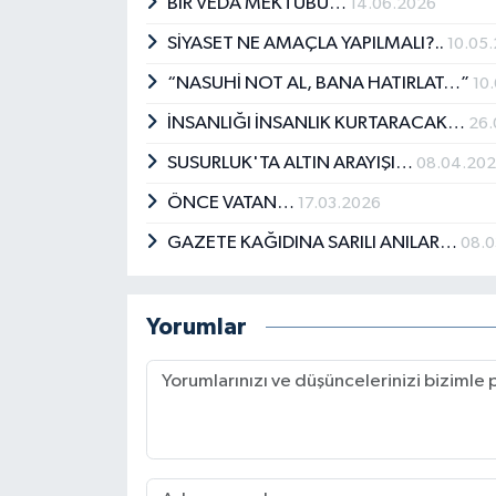
BİR VEDA MEKTUBU…
14.06.2026
SİYASET NE AMAÇLA YAPILMALI?..
10.05
“NASUHİ NOT AL, BANA HATIRLAT…”
10
İNSANLIĞI İNSANLIK KURTARACAK…
26.
SUSURLUK'TA ALTIN ARAYIŞI…
08.04.20
ÖNCE VATAN…
17.03.2026
GAZETE KAĞIDINA SARILI ANILAR…
08.0
Yorumlar