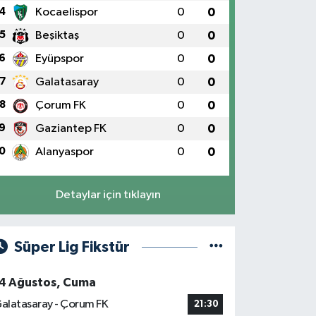
4
Kocaelispor
0
0
5
Beşiktaş
0
0
6
Eyüpspor
0
0
7
Galatasaray
0
0
8
Çorum FK
0
0
9
Gaziantep FK
0
0
0
Alanyaspor
0
0
Detaylar için tıklayın
Süper Lig Fikstür
4 Ağustos, Cuma
alatasaray - Çorum FK
21:30