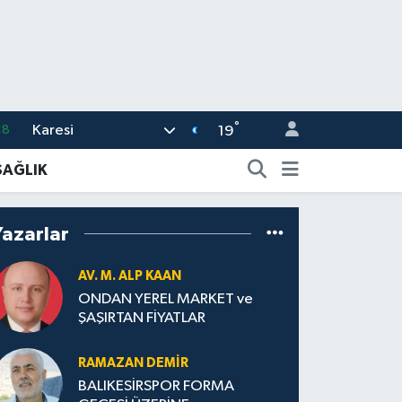
°
Karesi
18
19
32
SAĞLIK
38
03
Yazarlar
14
AV. M. ALP KAAN
87
ONDAN YEREL MARKET ve
ŞAŞIRTAN FİYATLAR
RAMAZAN DEMİR
BALIKESİRSPOR FORMA