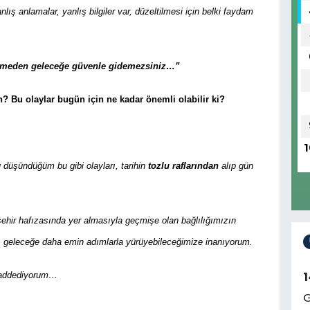
nlış anlamalar, yanlış bilgiler var, düzeltilmesi için belki faydam
lmeden geleceğe güvenle gidemezsiniz…”
n? Bu olaylar bugün için ne kadar önemli olabilir ki?
1
düşündüğüm bu gibi olayları, tarihin
tozlu raflarından
alıp gün
şehir hafızasında yer almasıyla geçmişe olan bağlılığımızın
ak, geleceğe daha emin adımlarla yürüyebileceğimize inanıyorum.
v addediyorum…
1
G