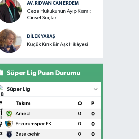
AV. RIDVAN CAN ERDEM
Ceza Hukukunun Ayıp Kısmı:
Cinsel Suçlar
DILEK YARAŞ
Küçük Kırık Bir Aşk Hikâyesi
Süper Lig Puan Durumu
Süper Lig
#
Takım
O
P
1
Amed
0
0
2
Erzurumspor FK
0
0
3
Başakşehir
0
0