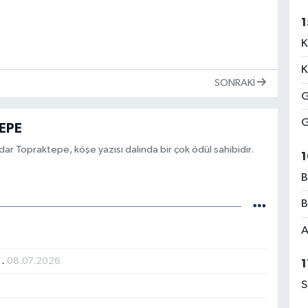
1
K
K
SONRAKI
G
G
EPE
r Topraktepe, köşe yazısı dalında bir çok ödül sahibidir.
1
B
B
A
E…
08.07.2026
1
S
6