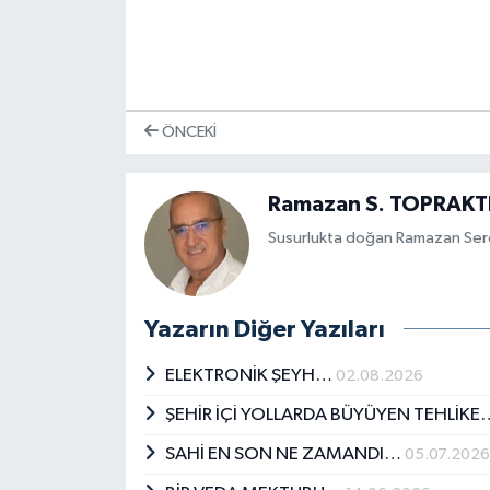
ÖNCEKI
Ramazan S. TOPRAKT
Susurlukta doğan Ramazan Serda
Yazarın Diğer Yazıları
ELEKTRONİK ŞEYH…
02.08.2026
ŞEHİR İÇİ YOLLARDA BÜYÜYEN TEHLİK
SAHİ EN SON NE ZAMANDI…
05.07.202