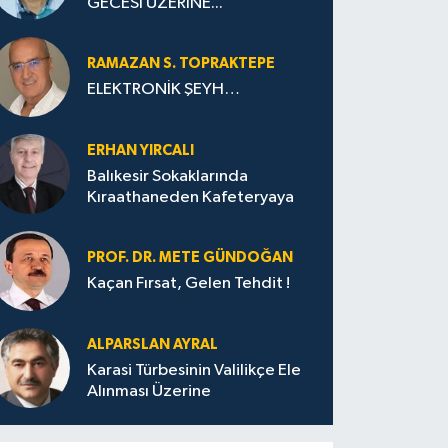
GECESİ ÜZERİNE...
RAMAZAN S. TOPRAKTEPE
ELEKTRONİK ŞEYH…
ERHAN YIRCALI
Balıkesir Sokaklarında
Kıraathaneden Kafeteryaya
PROF. DR. METE GÜNDOĞAN
Kaçan Fırsat, Gelen Tehdit !
ALPARSLAN AYRAL
Karasi Türbesinin Valilikçe Ele
Alınması Üzerine