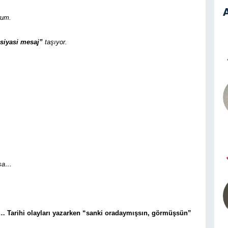
A
rum.
siyasi mesaj”
taşıyor.
rsa…
m… Tarihi olayları yazarken “sanki oradaymışsın, görmüşsün”