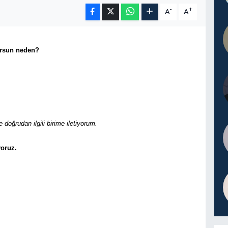
-
+
A
A
orsun neden?
doğrudan ilgili birime iletiyorum.
yoruz.