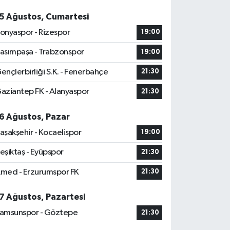
5 Ağustos, Cumartesi
onyaspor - Rizespor
19:00
asımpaşa - Trabzonspor
19:00
ençlerbirliği S.K. - Fenerbahçe
21:30
aziantep FK - Alanyaspor
21:30
6 Ağustos, Pazar
aşakşehir - Kocaelispor
19:00
eşiktaş - Eyüpspor
21:30
med - Erzurumspor FK
21:30
7 Ağustos, Pazartesi
amsunspor - Göztepe
21:30