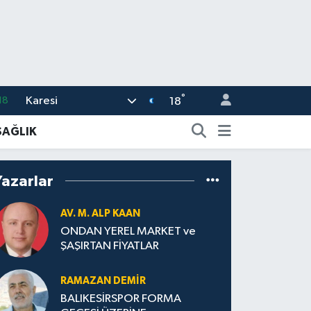
°
Karesi
18
18
32
SAĞLIK
38
03
Yazarlar
14
AV. M. ALP KAAN
11
ONDAN YEREL MARKET ve
ŞAŞIRTAN FİYATLAR
RAMAZAN DEMİR
BALIKESİRSPOR FORMA