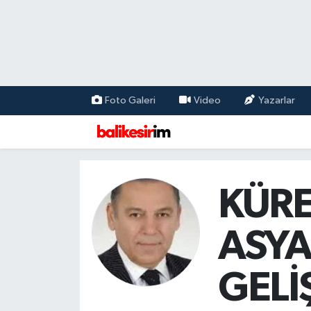
Foto Galeri
Video
Yazarlar
KÜRE
ASYA
GELİ