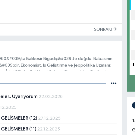
SONRAKI
960&#039;ta Balıkesir Bigadiç&#039;te doğdu. Babasının
1
#039;dir. Ekonomist, İş Geliştirme ve Jeopolitika Uzmanı;
 ve İdari Bilimler Fakültesi Çalışma Ekonomisi ve Endüstri
letme İktisadı Enstitüsü İşletmecilik Yönetimi İhtisas Programını
 VIII&#039;de Doktora Programına bağlı
a &quot;DEA&quot; Derinleşmiş Etütler Diploması aldı.
eler.. Uyarıyorum
22.02.2026
rbon&#039;da &quot;Analyse Economique&quot; derslerini
üsünde Avrupa Birliği Ekonomik Yapısı yüksek lisans derslerinin
.12.2025
Planlama Teşkilatı Özel İhtisas Komisyonları Üyeliği
GELİŞMELER (12)
27.12.2025
na özel sektörde devam etti; Çeşitli özel kuruluşlarda genel
1
ma Müdürü, Koordinatör, Genel Müdür Yardımcısı, holdingde
GELİŞMELER (11)
22.12.2025
G
lundu. Yayınlanmış çeşitli makaleleri bulunmaktadır.