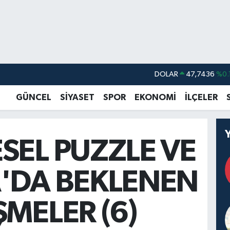
DOLAR
47,7436
%0.
EURO
55,2510
%0.
GÜNCEL
SİYASET
SPOR
EKONOMİ
İLÇELER
STERLİN
64,4811
%0.
GRAM ALTIN
6660.55
%0.
SEL PUZZLE VE
BİST100
13.779
%-
BITCOIN
64.959,79
%1.
'DA BEKLENEN
ŞMELER (6)