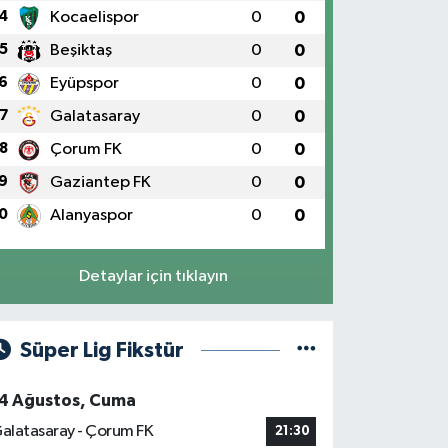
4
Kocaelispor
0
0
5
Beşiktaş
0
0
6
Eyüpspor
0
0
7
Galatasaray
0
0
8
Çorum FK
0
0
9
Gaziantep FK
0
0
0
Alanyaspor
0
0
Detaylar için tıklayın
Süper Lig Fikstür
4 Ağustos, Cuma
alatasaray - Çorum FK
21:30