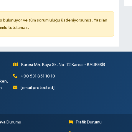
ş bulunuyor ve tüm sorumluluğu üstleniyorsunuz. Yazılan
rumlu tutulamaz.
Karesi Mh. Kaya Sk. No: 12 Karesi - BALIKESİR
+90 531 851 10 10
rken,
[email protected]
n
ava Durumu
Trafik Durumu