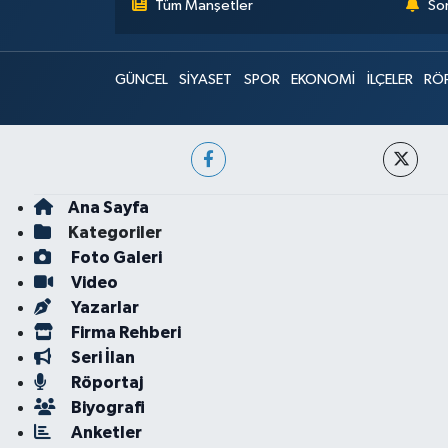
Tüm Manşetler
Son
GÜNCEL
SİYASET
SPOR
EKONOMİ
İLÇELER
RÖ
Ana Sayfa
Kategoriler
Foto Galeri
Video
Yazarlar
Firma Rehberi
Seri İlan
Röportaj
Biyografi
Anketler