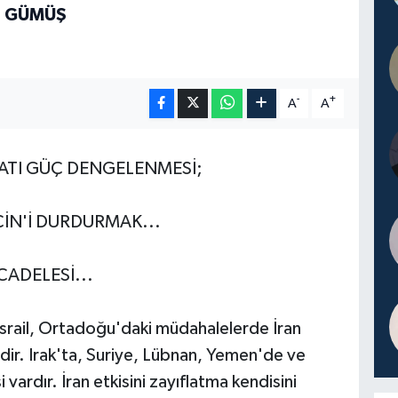
T GÜMÜŞ
-
+
A
A
ATI GÜÇ DENGELENMESİ;
İN'İ DURDURMAK...
ADELESİ...
 İsrail, Ortadoğu'daki müdahalelerde İran
dir. Irak'ta, Suriye, Lübnan, Yemen'de ve
i vardır. İran etkisini zayıflatma kendisini