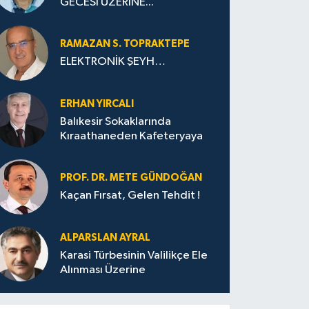
GECESİ ÜZERİNE...
RAMAZAN S. TOPRAKTEPE
ELEKTRONİK ŞEYH…
ERHAN YIRCALI
Balıkesir Sokaklarında
Kıraathaneden Kafeteryaya
PROF. DR. METE GÜNDOĞAN
Kaçan Fırsat, Gelen Tehdit !
ALPARSLAN AYRAL
Karasi Türbesinin Valilikçe Ele
Alınması Üzerine