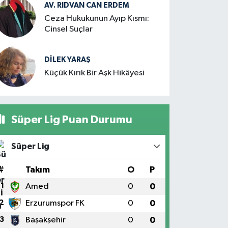
AV. RIDVAN CAN ERDEM
Ceza Hukukunun Ayıp Kısmı:
Cinsel Suçlar
DILEK YARAŞ
Küçük Kırık Bir Aşk Hikâyesi
Süper Lig Puan Durumu
Süper Lig
#
Takım
O
P
1
Amed
0
0
2
Erzurumspor FK
0
0
3
Başakşehir
0
0