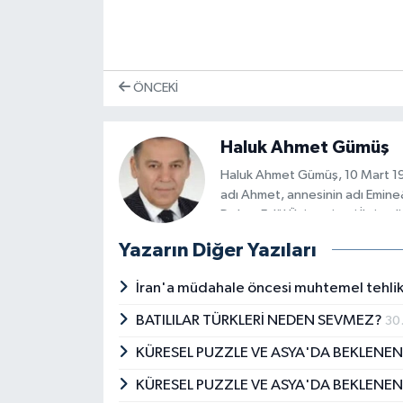
ÖNCEKI
Haluk Ahmet Gümüş
Haluk Ahmet Gümüş, 10 Mart 1
adı Ahmet, annesinin adı Emine&
Dokuz Eylül Üniversitesi İktisadi
İlişkileri Bölümünü bitirdi. İÜ İş
Yazarın Diğer Yazıları
tamamladı. Universite De Paris
&quot;Jeopolitik&quot; alanınd
İran'a müdahale öncesi muhtemel tehlik
Universite Paris I Panteon So
izledi. İÜ Sosyal Bilimler Enstit
BATILILAR TÜRKLERİ NEDEN SEVMEZ?
30
tümünü aldı. Başbakanlık Devlet 
KÜRESEL PUZZLE VE ASYA'DA BEKLENEN 
görevlerinde bulundu. İş hayatı
uzman, İş Geliştirme ve Planla
KÜRESEL PUZZLE VE ASYA'DA BEKLENEN 
Grup Başkanı gibi görevlerde bu