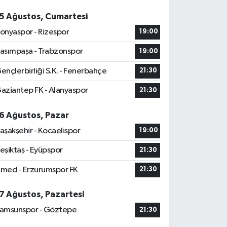
5 Ağustos, Cumartesi
onyaspor - Rizespor
19:00
asımpaşa - Trabzonspor
19:00
ençlerbirliği S.K. - Fenerbahçe
21:30
aziantep FK - Alanyaspor
21:30
6 Ağustos, Pazar
aşakşehir - Kocaelispor
19:00
eşiktaş - Eyüpspor
21:30
med - Erzurumspor FK
21:30
7 Ağustos, Pazartesi
amsunspor - Göztepe
21:30