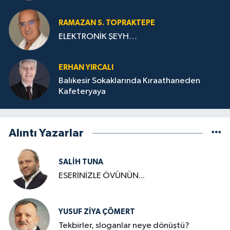
RAMAZAN S. TOPRAKTEPE
ELEKTRONİK ŞEYH…
ERHAN YIRCALI
Balıkesir Sokaklarında Kıraathaneden
Kafeteryaya
Alıntı Yazarlar
SALIH TUNA
ESERİNİZLE ÖVÜNÜN...
YUSUF ZIYA ÇÖMERT
Tekbirler, sloganlar neye dönüştü?