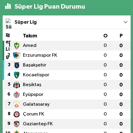
Süper Lig Puan Durumu
Süper Lig
#
Takım
O
P
1
Amed
0
0
2
Erzurumspor FK
0
0
3
Başakşehir
0
0
4
Kocaelispor
0
0
5
Beşiktaş
0
0
6
Eyüpspor
0
0
7
Galatasaray
0
0
8
Çorum FK
0
0
9
Gaziantep FK
0
0