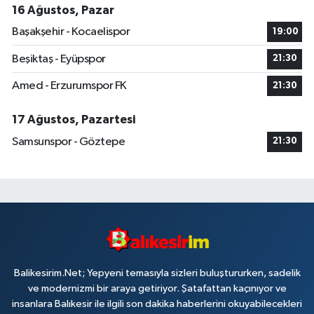
16 Ağustos, Pazar
Başakşehir - Kocaelispor
19:00
Beşiktaş - Eyüpspor
21:30
Amed - Erzurumspor FK
21:30
17 Ağustos, Pazartesi
Samsunspor - Göztepe
21:30
Balikesirim.Net; Yepyeni temasıyla sizleri buluştururken, sadelik
ve modernizmi bir araya getiriyor. Şatafattan kaçınıyor ve
insanlara Balıkesir ile ilgili son dakika haberlerini okuyabilecekleri