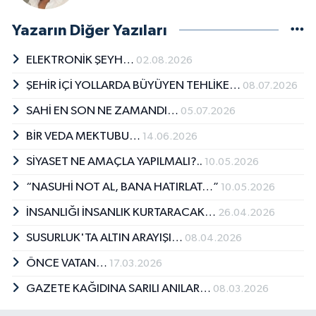
Yazarın Diğer Yazıları
ELEKTRONİK ŞEYH…
02.08.2026
ŞEHİR İÇİ YOLLARDA BÜYÜYEN TEHLİKE…
08.07.2026
SAHİ EN SON NE ZAMANDI…
05.07.2026
BİR VEDA MEKTUBU…
14.06.2026
SİYASET NE AMAÇLA YAPILMALI?..
10.05.2026
“NASUHİ NOT AL, BANA HATIRLAT…”
10.05.2026
İNSANLIĞI İNSANLIK KURTARACAK…
26.04.2026
SUSURLUK'TA ALTIN ARAYIŞI…
08.04.2026
ÖNCE VATAN…
17.03.2026
GAZETE KAĞIDINA SARILI ANILAR…
08.03.2026