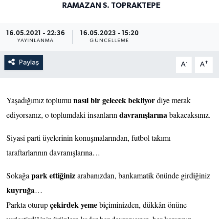
RAMAZAN S. TOPRAKTEPE
16.05.2021 - 22:36
16.05.2023 - 15:20
YAYINLANMA
GÜNCELLEME
Paylaş
-
+
A
A
nasıl bir gelecek bekliyor
Yaşadığımız toplumu
diye merak
davranışlarına
ediyorsanız, o toplumdaki insanların
bakacaksınız.
Siyasi parti üyelerinin konuşmalarından, futbol takımı
taraftarlarının davranışlarına…
park ettiğiniz
Sokağa
arabanızdan, bankamatik önünde girdiğiniz
kuyruğa
…
çekirdek yeme
Parkta oturup
biçiminizden, dükkân önüne