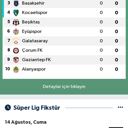
3
Başakşehir
0
0
4
Kocaelispor
0
0
5
Beşiktaş
0
0
6
Eyüpspor
0
0
7
Galatasaray
0
0
8
Çorum FK
0
0
9
Gaziantep FK
0
0
10
Alanyaspor
0
0
Detaylar için tıklayın
Süper Lig Fikstür
14 Ağustos, Cuma