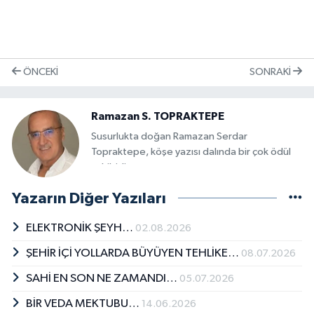
ÖNCEKI
SONRAKI
Ramazan S. TOPRAKTEPE
Susurlukta doğan Ramazan Serdar
Topraktepe, köşe yazısı dalında bir çok ödül
sahibidir.
Yazarın Diğer Yazıları
ELEKTRONİK ŞEYH…
02.08.2026
ŞEHİR İÇİ YOLLARDA BÜYÜYEN TEHLİKE…
08.07.2026
SAHİ EN SON NE ZAMANDI…
05.07.2026
BİR VEDA MEKTUBU…
14.06.2026