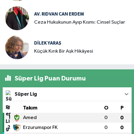
AV. RIDVAN CAN ERDEM
Ceza Hukukunun Ayıp Kısmı: Cinsel Suçlar
DILEK YARAŞ
Küçük Kırık Bir Aşk Hikâyesi
Süper Lig Puan Durumu
Süper Lig
#
Takım
O
P
1
Amed
0
0
2
Erzurumspor FK
0
0