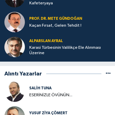
Kafeteryaya
PROF. DR. METE GÜNDOĞAN
Kaçan Fırsat, Gelen Tehdit !
ALPARSLAN AYRAL
Karasi Türbesinin Valilikçe Ele Alınması
Üzerine
Alıntı Yazarlar
SALIH TUNA
ESERİNİZLE ÖVÜNÜN...
YUSUF ZIYA ÇÖMERT