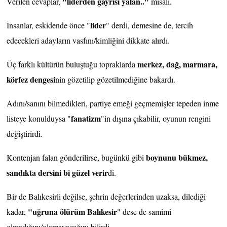
"liderden gayrısı yalan.."
Verilen cevaplar,
misali.
lider
İnsanlar, eskidende önce "
" derdi, demesine de, tercih
edecekleri adayların vasfını/kimliğini dikkate alırdı.
merkez, dağ, marmara,
Üç farklı kültürün buluştuğu topraklarda
körfez dengesi
nin gözetilip gözetilmediğine bakardı.
Adını/sanını bilmedikleri, partiye emeği geçmemişler tepeden inme
fanatizm
listeye konulduysa "
"in dışına çıkabilir, oyunun rengini
değiştirirdi.
boynunu bükmez,
Kontenjan falan gönderilirse, bugünkü gibi
sandıkta dersini bi güzel verir
di.
Bir de Balıkesirli değilse, şehrin değerlerinden uzaksa, dilediği
"uğruna ölürüm Balıkesir
kadar,
" dese de samimi
olmadığını/olamayacağını bilirdi.