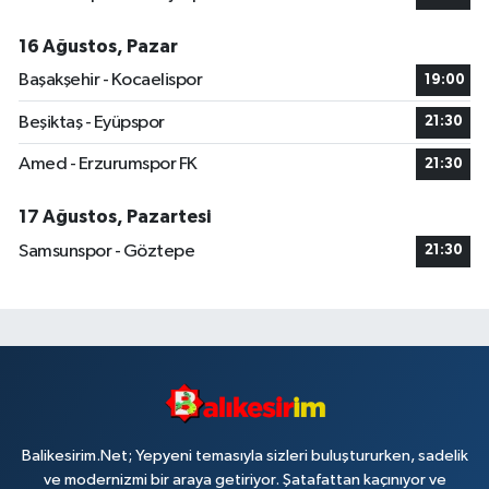
16 Ağustos, Pazar
Başakşehir - Kocaelispor
19:00
Beşiktaş - Eyüpspor
21:30
Amed - Erzurumspor FK
21:30
17 Ağustos, Pazartesi
Samsunspor - Göztepe
21:30
Balikesirim.Net; Yepyeni temasıyla sizleri buluştururken, sadelik
ve modernizmi bir araya getiriyor. Şatafattan kaçınıyor ve