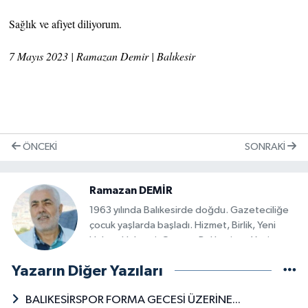
Sağlık ve afiyet diliyorum.
7 Mayıs 2023 | Ramazan Demir | Balıkesir
ÖNCEKI
SONRAKI
Ramazan DEMİR
1963 yılında Balıkesirde doğdu. Gazeteciliğe
çocuk yaşlarda başladı. Hizmet, Birlik, Yeni
Haber, Haberci, Gazete Balıkesir ve Yeni
Gazetem'de muhabirlik, yayın
Yazarın Diğer Yazıları
koordinatörlüğü, genel yayın yönetmenliği
yaptı. 1993'de Anadolu Ajansı Balıkesir
BALIKESİRSPOR FORMA GECESİ ÜZERİNE...
Temsilciliği görevini üstlendi. Bu görevi