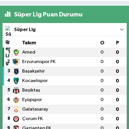
Süper Lig Puan Durumu
Süper Lig
#
Takım
O
P
1
Amed
0
0
2
Erzurumspor FK
0
0
3
Başakşehir
0
0
4
Kocaelispor
0
0
5
Beşiktaş
0
0
6
Eyüpspor
0
0
7
Galatasaray
0
0
8
Çorum FK
0
0
9
Gaziantep FK
0
0