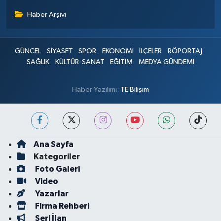
Haber Arşivi
GÜNCEL
SİYASET
SPOR
EKONOMİ
İLÇELER
RÖPORTAJ
SAĞLIK
KÜLTÜR-SANAT
EĞİTİM
MEDYA GÜNDEMİ
Haber Yazılımı:
TE Bilişim
Ana Sayfa
Kategoriler
Foto Galeri
Video
Yazarlar
Firma Rehberi
Seri İlan