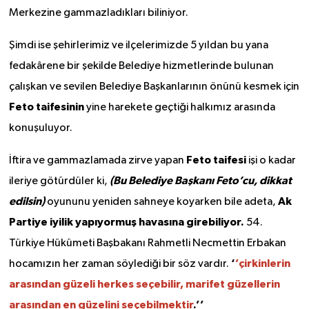
Merkezine gammazladıkları biliniyor.
Şimdi ise şehirlerimiz ve ilçelerimizde 5 yıldan bu yana
fedakârene bir şekilde Belediye hizmetlerinde bulunan
çalışkan ve sevilen Belediye Başkanlarının önünü kesmek için
Feto taifesinin
yine harekete geçtiği halkımız arasında
konuşuluyor.
Feto taifesi
İftira ve gammazlamada zirve yapan
işi o kadar
(Bu Belediye Başkanı Feto’cu, dikkat
ileriye götürdüler ki,
edilsin)
Ak
oyununu yeniden sahneye koyarken bile adeta,
Partiye iyilik yapıyormuş havasına girebiliyor.
54.
Türkiye Hükümeti Başbakanı Rahmetli Necmettin Erbakan
‘
’çirkinlerin
hocamızın her zaman söylediği bir söz vardır.
arasından güzeli herkes seçebilir, marifet güzellerin
arasından en güzelini seçebilmektir
.’’