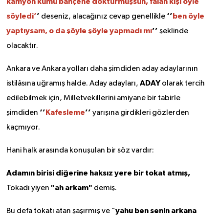
kamyon kumu bahçene döktürmüşsün, falan kişi öyle
söyledi’
’
‘’
ben öyle
deseniz, alacağınız cevap genellikle
yaptıysam, o da şöyle şöyle yapmadı mı
’’
şeklinde
olacaktır.
Ankara ve Ankara yolları daha şimdiden aday adaylarının
ADAY
istilâsına uğramış halde. Aday adayları,
olarak tercih
edilebilmek için, Milletvekillerini amiyane bir tabirle
‘’
Kafesleme
’’
şimdiden
yarışına girdikleri gözlerden
kaçmıyor.
Hani halk arasında konuşulan bir söz vardır:
Adamın birisi diğerine haksız yere bir tokat atmış,
"ah arkam"
Tokadı yiyen
demiş.
yahu ben senin arkana
Bu defa tokatı atan şaşırmış ve "