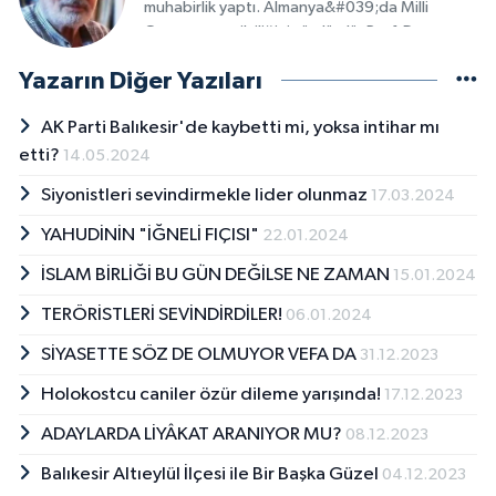
muhabirlik yaptı. Almanya&#039;da Milli
Gazete temsilciliğini sürdürdü. Prof. Dr.
Necmettin Erbakan&#039;ın liderliğnideki Milli
Yazarın Diğer Yazıları
Selamet Partisi ve Refah Partisi&#039;nde
uzun yıllar görev yaptı. Balıkesir&#039;deki
AK Parti Balıkesir'de kaybetti mi, yoksa intihar mı
yerel gazetelerde köşe yazıları yayımlandı.
Halen İNFAK-DER yönetiminde insanlığa hizmet
etti?
14.05.2024
yolunda çalışmalarını sürdürüyor.
Siyonistleri sevindirmekle lider olunmaz
17.03.2024
YAHUDİNİN "İĞNELİ FIÇISI"
22.01.2024
İSLAM BİRLİĞİ BU GÜN DEĞİLSE NE ZAMAN
15.01.2024
TERÖRİSTLERİ SEVİNDİRDİLER!
06.01.2024
SİYASETTE SÖZ DE OLMUYOR VEFA DA
31.12.2023
Holokostcu caniler özür dileme yarışında!
17.12.2023
ADAYLARDA LİYÂKAT ARANIYOR MU?
08.12.2023
Balıkesir Altıeylül İlçesi ile Bir Başka Güzel
04.12.2023