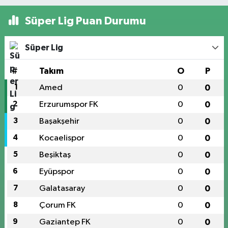
Süper Lig Puan Durumu
Süper Lig
#
Takım
O
P
1
Amed
0
0
2
Erzurumspor FK
0
0
3
Başakşehir
0
0
4
Kocaelispor
0
0
5
Beşiktaş
0
0
6
Eyüpspor
0
0
7
Galatasaray
0
0
8
Çorum FK
0
0
9
Gaziantep FK
0
0