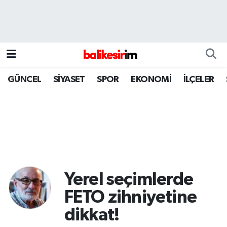
GÜNCEL
SİYASET
SPOR
EKONOMİ
İLÇELER
Yerel seçimlerde
FETO zihniyetine
dikkat!