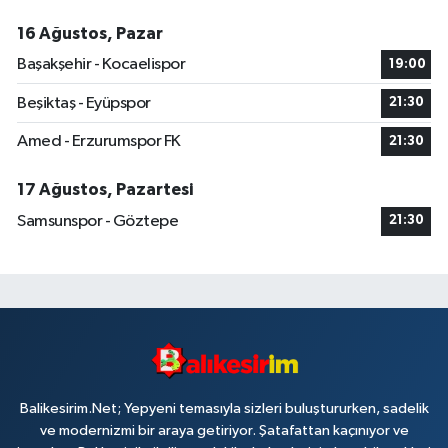
16 Ağustos, Pazar
Başakşehir - Kocaelispor
19:00
Beşiktaş - Eyüpspor
21:30
Amed - Erzurumspor FK
21:30
17 Ağustos, Pazartesi
Samsunspor - Göztepe
21:30
Balikesirim.Net; Yepyeni temasıyla sizleri buluştururken, sadelik
ve modernizmi bir araya getiriyor. Şatafattan kaçınıyor ve