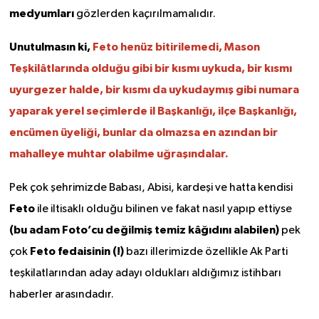
medyumları
gözlerden kaçırılmamalıdır.
Unutulmasın ki,
Feto henüz bitirilemedi, Mason
Teşkilâtlarında olduğu gibi bir kısmı uykuda, bir kısmı
uyurgezer halde, bir kısmı da uykudaymış gibi numara
yaparak yerel seçimlerde il Başkanlığı, ilçe Başkanlığı,
encümen üyeliği, bunlar da olmazsa en azından bir
mahalleye muhtar olabilme uğraşındalar.
Pek çok şehrimizde Babası, Abisi, kardeşi ve hatta kendisi
Feto
ile iltisaklı olduğu bilinen ve fakat nasıl yapıp ettiyse
(bu adam Foto’cu değilmiş temiz kâğıdını alabilen)
pek
Feto fedaisinin (!)
çok
bazı illerimizde özellikle Ak Parti
teşkilatlarından aday adayı oldukları aldığımız istihbarı
haberler arasındadır.