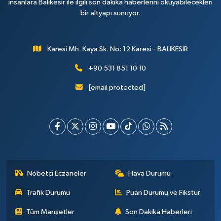
insanlara Balıkesir ile ilgili son dakika haberlerini okuyabilecekleri
bir altyapı sunuyor.
Karesi Mh. Kaya Sk. No: 12 Karesi - BALIKESİR
+90 531 851 10 10
[email protected]
Nöbetçi Eczaneler
Hava Durumu
Trafik Durumu
Puan Durumu ve Fikstür
Tüm Manşetler
Son Dakika Haberleri