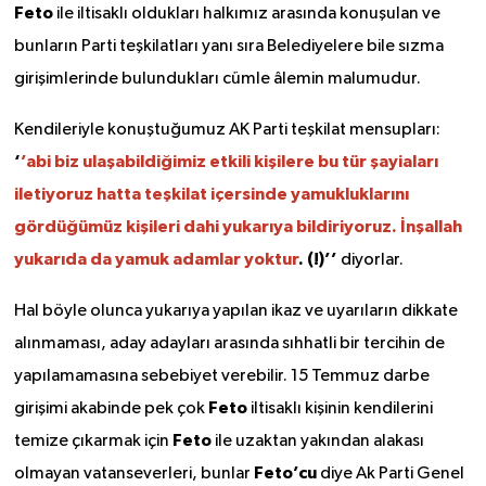
Feto
ile iltisaklı oldukları halkımız arasında konuşulan ve
bunların Parti teşkilatları yanı sıra Belediyelere bile sızma
girişimlerinde bulundukları cümle âlemin malumudur.
Kendileriyle konuştuğumuz AK Parti teşkilat mensupları:
‘
’abi biz ulaşabildiğimiz etkili kişilere bu tür şayiaları
iletiyoruz hatta teşkilat içersinde yamukluklarını
gördüğümüz kişileri dahi yukarıya bildiriyoruz. İnşallah
yukarıda da yamuk adamlar yoktur
. (!)’’
diyorlar.
Hal böyle olunca yukarıya yapılan ikaz ve uyarıların dikkate
alınmaması, aday adayları arasında sıhhatli bir tercihin de
yapılamamasına sebebiyet verebilir. 15 Temmuz darbe
Feto
girişimi akabinde pek çok
iltisaklı kişinin kendilerini
Feto
temize çıkarmak için
ile uzaktan yakından alakası
Feto’cu
olmayan vatanseverleri, bunlar
diye Ak Parti Genel