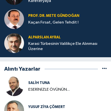
Kafeteryaya
PROF. DR. METE GÜNDOĞAN
Kaçan Fırsat, Gelen Tehdit !
ALPARSLAN AYRAL
Karasi Türbesinin Valilikçe Ele Alınması
Üzerine
Alıntı Yazarlar
SALIH TUNA
ESERİNİZLE ÖVÜNÜN...
YUSUF ZIYA ÇÖMERT